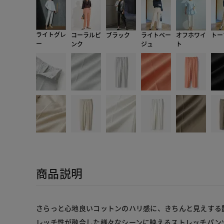
ライトグレ
コーラルピ
ブラック
ライトベー
オフホワイ
トー
ー
ンク
ジュ
ト
商品説明
さらっと心地良いコットンのハリ感に、きちんと見えする
レッチ性が融合した様々なシーンに映えるストレッチパン