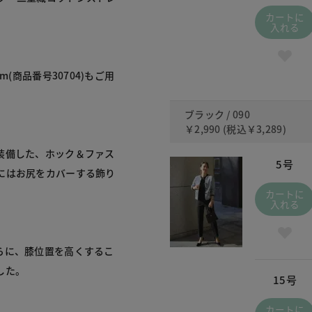
カートに
入れる
(商品番号30704)もご用
ブラック / 090
￥2,990
(税込
￥3,289
)
装備した、ホック＆ファス
5号
にはお尻をカバーする飾り
カートに
入れる
らに、膝位置を高くするこ
した。
15号
カートに