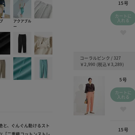
15号
カートに
入れる
プ
アクアブル
ー
コーラルピンク / 327
￥2,990
(税込
￥3,289
)
5号
カートに
入れる
艶と、ぐんぐん動けるスト
15号
ツ「二重織コットンストレ