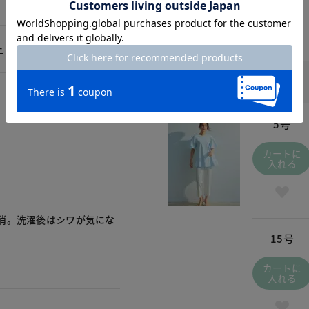
ー
オフホワイト / 011
￥2,990
(税込
￥3,289
)
5号
カートに
入れる
消。洗濯後はシワが気にな
15号
カートに
入れる