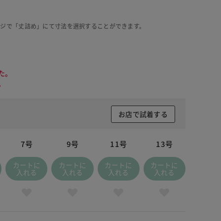
ージで「丈詰め」にて寸法を選択することができます。
た。
。
お店で試着する
7号
9号
11号
13号
カートに
カートに
カートに
カートに
入れる
入れる
入れる
入れる
ーラルピンク