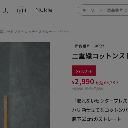
織コットンストレッチ・ストレート／63cm
商品番号：30727
二重織コットンス
57
2,990
¥
¥
3,289
税込
¥
6,990
税込
¥7,689
「取れないセンタープレス
ハリ艶仕立てなコットン
股下63cmのストレート