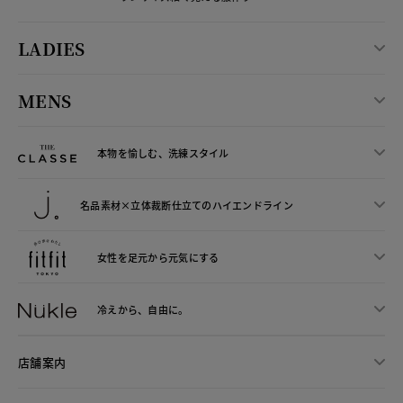
LADIES
MENS
本物を愉しむ、洗練スタイル
名品素材×立体裁断仕立ての
ハイエンドライン
女性を足元から
元気にする
冷えから、
自由に。
店舗案内