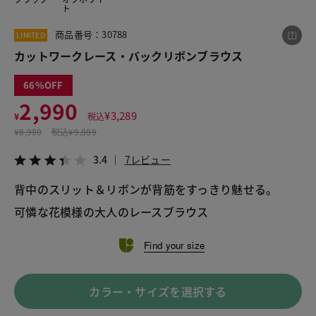
ト
商品番号：30788
LIMITED
この商品をシェアする
カットワークレース・バックリボンブラウス
66
カットワークレース・バックリボンブラウス
2,990
¥2,990
税込¥3,289
¥
3,289
¥
税込
3.4
7レビュー
¥
8,990
税込
¥9,889
3.4
7レビュー
背中のスリット＆リボンが背筋をすっきり魅せる。
LINE
X
メール
可憐な花模様の大人のレースブラウス
Find your size
カラー・サイズを選択する