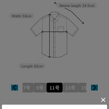
Sleeve length
24.5cm
Width
53cm
Length
62cm
7号
9号
11号
13号
15号