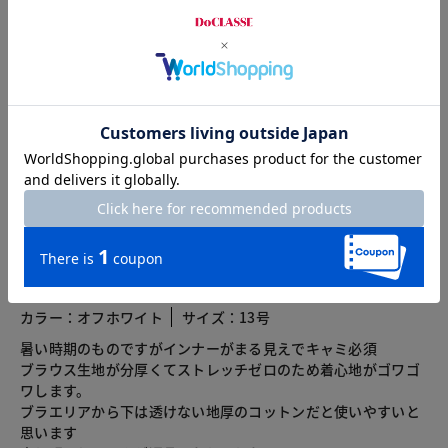
カスタマーレビュー
総合評価
3.4
7レビュー
2026.07.19
ダンシャリーナ
身長168cm
体型大柄
カラー：オフホワイト
サイズ：13号
暑い時期のものですがインナーがまる見えでキャミ必須
ブラウス生地が分厚くてストレッチゼロのため着心地がゴワゴ
ワします。
ブラエリアから下は透けない地厚のコットンだと使いやすいと
思います