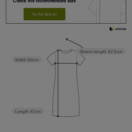
Check the recommended size
Try this item on
Sleeve length
42.5cm
Width
80cm
Length
67cm