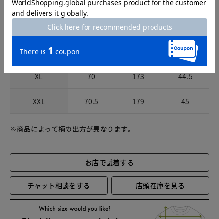
S
67
160
42.5
M
68
164
43
L
69
168
43.5
XL
70
173
44.5
XXL
70.5
179
45
※商品によって柄の出方が異なります。
お店で試着する
チャット相談をする
店頭在庫を見る