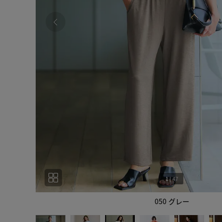
1
|
47
050 グレー