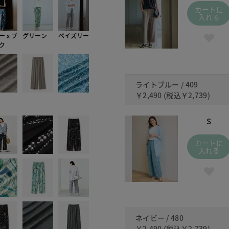
カートに
入れる
ーｘブ
グリーン
ペイズリー
ク
ライトブルー / 409
￥2,490
(税込
￥2,739
)
S
カートに
入れる
ネイビー / 480
￥2,490
(税込
￥2,739
)