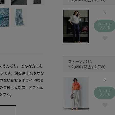
S
カートに
入れる
ストーン / 131
にうんざり。そんな方にお
￥2,490
(税込
￥2,739
)
ンツです。風を通す爽やかな
S
出さない絶妙セミワイド幅と
、夏の毎日に大活躍。とことん
カートに
ツです。
入れる