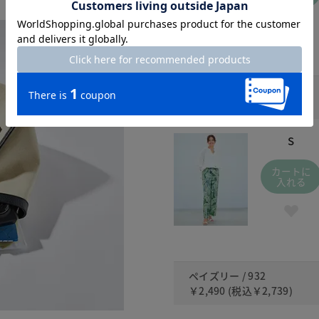
グリーン / 500
￥2,490
(税込
￥2,739
)
S
カートに
入れる
ペイズリー / 932
￥2,490
(税込
￥2,739
)