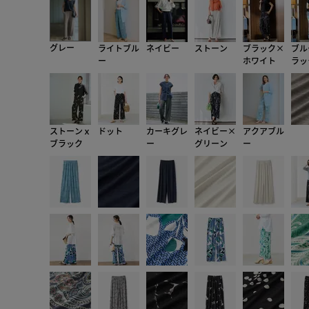
グレー
ライトブル
ネイビー
ストーン
ブラック×
ブル
ー
ホワイト
ラッ
ストーンｘ
ドット
カーキグレ
ネイビー×
アクアブル
ブラック
ー
グリーン
ー