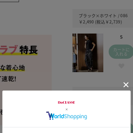
ブラック×ホワイト / 086
￥2,490
(税込
￥2,739
)
S
カートに
入れる
ブルーｘブラック / 451
￥2,490
(税込
￥2,739
)
S
カートに
入れる