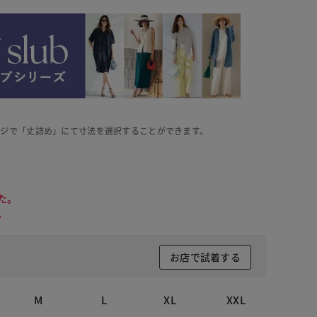
ージで「丈詰め」にて寸法を選択することができます。
た。
。
お店で試着する
ライトブルー
M
L
XL
XXL