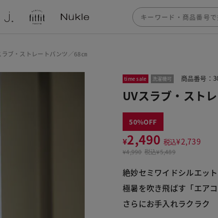
スラブ・ストレートパンツ／68㎝
商品番号：30
time sale
洗濯機可
UVスラブ・ストレ
50
2,490
¥
¥
2,739
税込
¥
4,990
税込
¥5,489
絶妙セミワイドシルエット
極暑を吹き飛ばす「エアコ
さらにお手入れラクラク