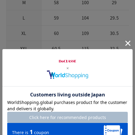
M
58
100
29
L
59
104
29.5
XL
60
109
30.5
XXL
60.5
115
32.5
※商品によって柄の出方が異なります。
お店で試着する
チャット相談をする
店頭在庫を見る
Check the recommended size