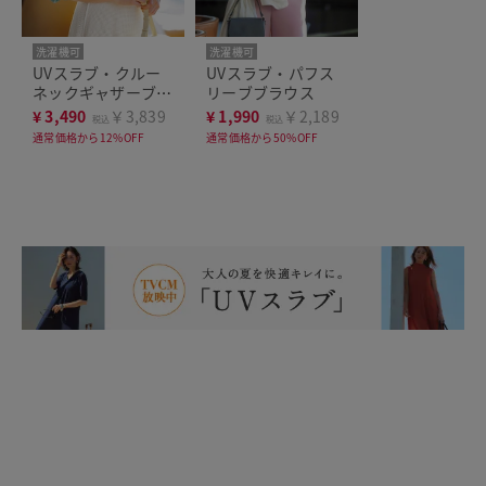
洗濯機可
洗濯機可
UVスラブ・クルー
UVスラブ・パフス
ネックギャザーブラ
リーブブラウス
ウス7分袖
¥
3,490
￥3,839
¥
1,990
￥2,189
税込
税込
通常価格から12%OFF
通常価格から50%OFF