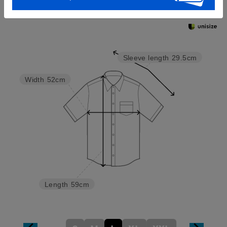
Try this item on
Sleeve length
29.5cm
Width
52cm
Length
59cm