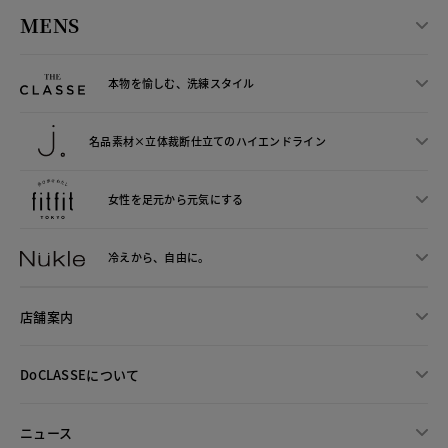
MENS
本物を愉しむ、洗練スタイル
名品素材×立体裁断仕立ての
ハイエンドライン
女性を足元から
元気にする
冷えから、
自由に。
店舗案内
DoCLASSEについて
ニュース