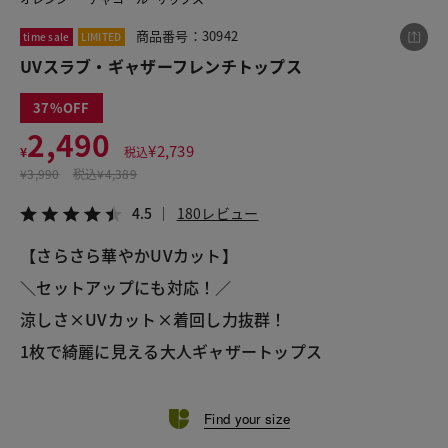
商品番号：30942
time sale
LIMITED
UVスラブ・ギャザーフレンチトップス
この商品をシェアする
37
UVスラブ・ギャザーフレンチトップス
2,490
¥
2,739
¥
税込
¥2,490
税込¥2,739
¥
3,990
税込
¥4,389
4.5
180レビュー
4.5
180レビュー
【さらさら華やかUVカット】
＼セットアップにも対応！／ 
LINE
X
メール
涼しさ×UVカット×着回し力抜群！
1枚で綺麗に見える大人ギャザートップス
Find your size