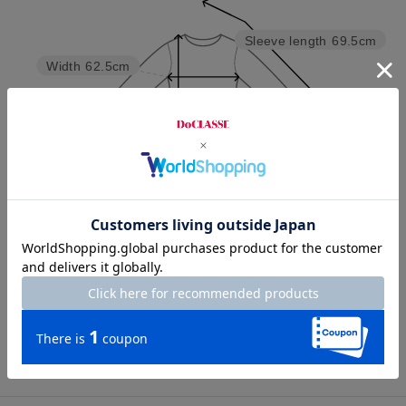
Sleeve length
69.5cm
Width
62.5cm
Length
113cm
7号
9号
11号
13号
15号