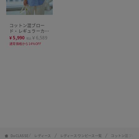
コットン混ブロー
ド・レギュラーカラ
ーシャツ
¥
5,990
￥6,589
税込
通常価格から14%OFF
DoCLASSE
レディース
レディース ワンピース一覧
コットン混ブロー