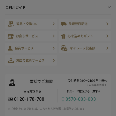
ご利用ガイド
返品・交換OK
最短翌日配送
お直しサービス
心を込めたギフト
会員サービス
マイレージ倶楽部
お店で試着サービス
電話でご相談
受付時間 9:00～21:00 年中無休
※年末年始等除く
固定電話から
携帯・IP電話から（有料）
0120-178-788
0570-003-003
※ご申告をいただければ、こちらから折り返しお電話いたします