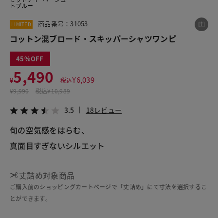
トブルー
商品番号：31053
LIMITED
この商品をシェアする
コットン混ブロード・スキッパーシャツワンピ
45
コットン混ブロード・スキッパーシャツワンピ
5,490
¥5,490
税込¥6,039
¥
6,039
¥
税込
3.5
18レビュー
¥
9,990
税込
¥10,989
3.5
18レビュー
旬の空気感をはらむ、
LINE
X
メール
真面目すぎないシルエット
丈詰め対象商品
ご購入前のショッピングカートページで「丈詰め」にて寸法を選択するこ
とができます。