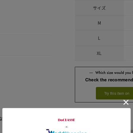
サイズ
M
L
XL
Check the recommend
Try this item on
なので、中間の季節に丁度
Width
4