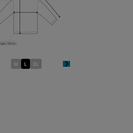
ngth
55cm
M
L
XL