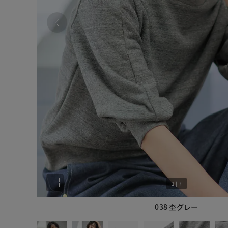
1
|
7
038 杢グレー