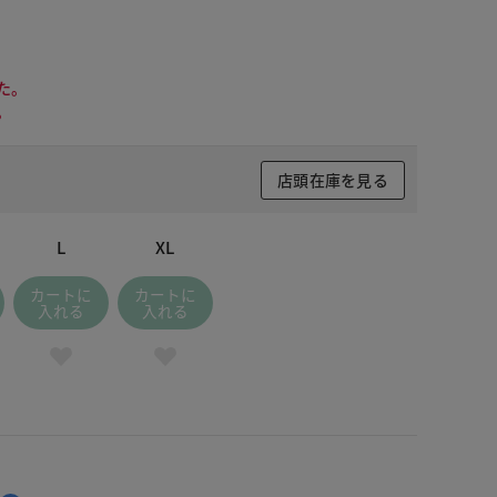
た。
。
店頭在庫を見る
L
XL
カートに
カートに
入れる
入れる
 杢グレー