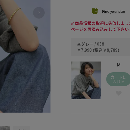
Find your size
※商品情報の取得に失敗しまし
ページを再読み込みして下さい
杢グレー / 038
￥7,990
(税込
￥8,789
)
M
カートに
入れる
038