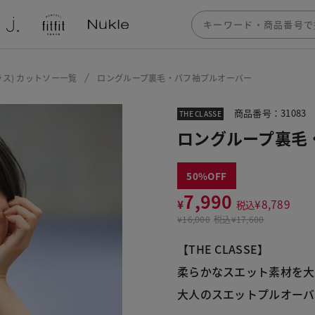
ザクラス) カットソー一覧
ロングループ裏毛・パフ袖プルオーバー
商品番号：31083
THE CLASSE
ロングループ裏毛
50
7,990
¥
¥
8,789
税込
¥
16,000
税込
¥17,600
【THE CLASSE】
柔らかなスエット素材を大
大人のスエットプルオーバ