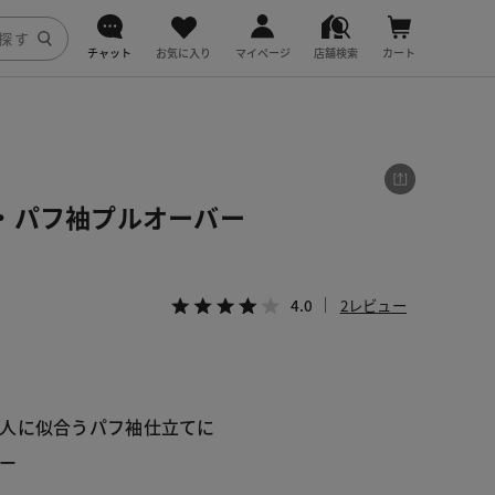
チャット
お気に入り
マイページ
店舗検索
カート
DoCLASSE
j.
・パフ袖プルオーバー
fitfit
4.0
2レビュー
人に似合うパフ袖仕立てに
ー