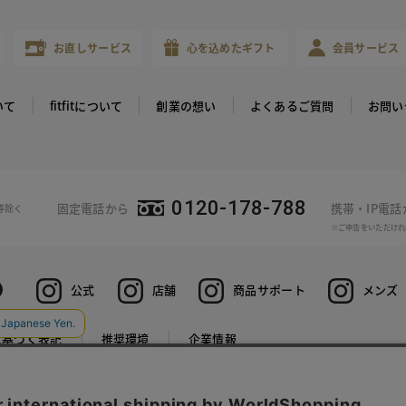
お直しサービス
心を込めたギフト
会員サービス
いて
fitfitについて
創業の想い
よくあるご質問
お問い
0120-178-788
固定電話から
携帯・IP電
等除く
※ご申告をいただけれ
公式
店舗
商品サポート
メンズ
に基づく表記
推奨環境
企業情報