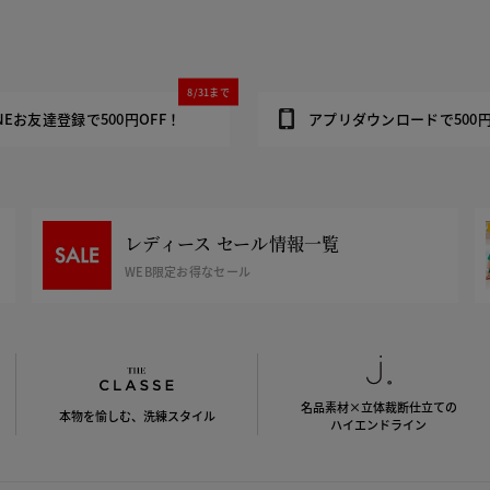
8/31まで
INEお友達登録で500円OFF！
アプリダウンロードで500円
レディース セール情報一覧
WEB限定お得なセール
名品素材×立体裁断仕立ての
本物を愉しむ、洗練スタイル
ハイエンドライン