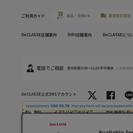
ご利用ガイド
返品・交換OK
最短翌日配送
DoCLASSE店舗案内
fitfit店舗案内
DoCLASSEにつ
電話でご相談
受付時間 9:00～21:00 年中無休
※年末年始
DoCLASSE
公式SNSアカウント
杢グレー
ご利用規約
プライバシーポリシー
特定商取引法