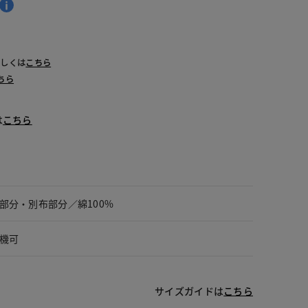
詳しくは
こちら
ちら
は
こちら
部分・別布部分／綿100%
機可
サイズガイドは
こちら