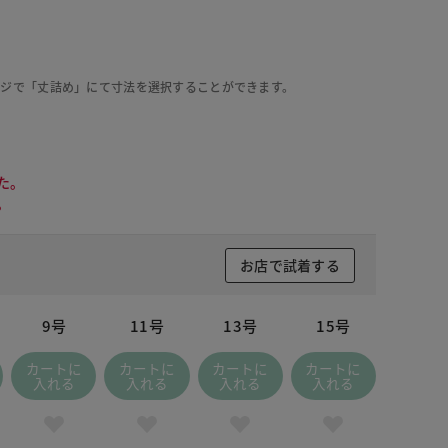
ージで「丈詰め」にて寸法を選択することができます。
た。
。
お店で試着する
9号
11号
13号
15号
カートに
カートに
カートに
カートに
入れる
入れる
入れる
入れる
ソフトピンク