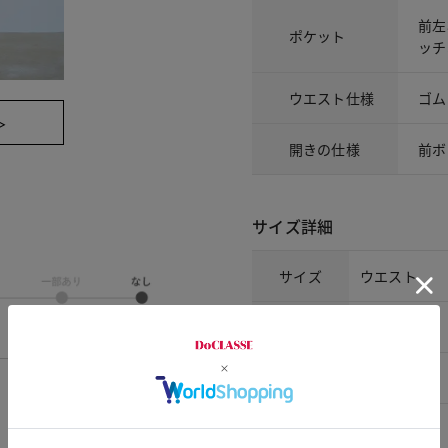
前左
ポケット
ッチ
ウエスト仕様
ゴム
＞
開きの仕様
前ボ
サイズ詳細
サイズ
ウエスト
7号
71
9号
74
11号
77