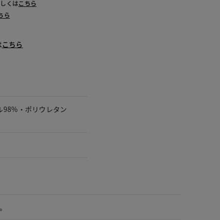
詳しくは
こちら
ちら
は
こちら
ル98%・ポリウレタン
。