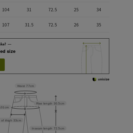
104
31
72.5
25
34
107
31.5
72.5
26
35
ed size
Waist
77cm
Rise length
30.5cm
101cm
 of thigh
33cm
Inseam length
72.5cm