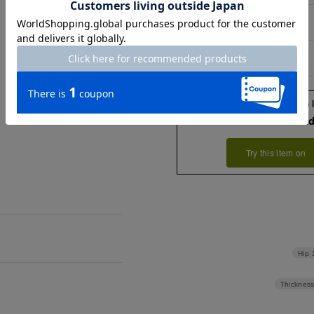
13号
80
15号
83
Check the recommend
Try this item on
Hip
Thickness