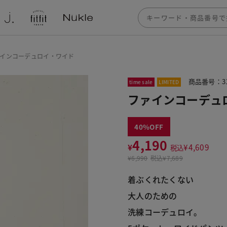
インコーデュロイ・ワイド
商品番号：31
time sale
LIMITED
ファインコーデュ
40
4,190
¥
¥
4,609
税込
¥
6,990
税込
¥7,689
着ぶくれたくない
大人のための
洗練コーデュロイ。