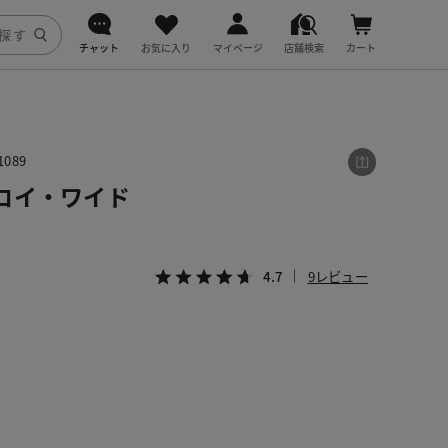
チャット
お気に入り
マイページ
店舗検索
カート
DoCLASSE
j.
089
ロイ・ワイド
fitfit
4.7
9レビュー