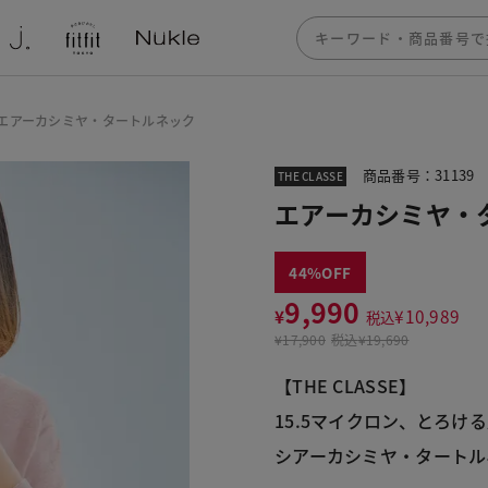
エアーカシミヤ・タートルネック
商品番号：31139
THE CLASSE
エアーカシミヤ・
44
9,990
¥
¥
10,989
税込
¥
17,900
税込
¥19,690
【THE CLASSE】
15.5マイクロン、とろけ
シアーカシミヤ・タートル