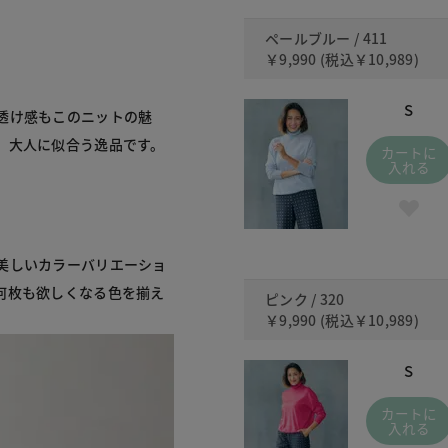
ペールブルー / 411
￥9,990
(税込
￥10,989
)
S
透け感もこのニットの魅
、大人に似合う逸品です。
カートに
入れる
美しいカラーバリエーショ
何枚も欲しくなる色を揃え
ピンク / 320
￥9,990
(税込
￥10,989
)
S
カートに
入れる