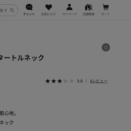
チャット
お気に入り
マイページ
店舗検索
カート
DoCLASSE
j.
タートルネック
fitfit
3.0
8レビュー
る肌心地。
ネック