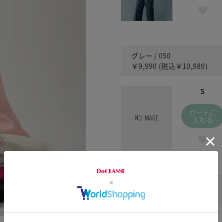
グレー / 050
￥9,990
(税込
￥10,989
)
S
カートに
入れる
ネイビー / 480
￥9,990
(税込
￥10,989
)
S