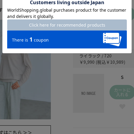
す。
カートに
入れる
ライラック / 720
￥9,990
(税込
￥10,989
)
S
カートに
入れる
丈はこちら ＞＞