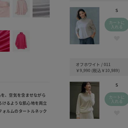
S
カートに
入れる
オフホワイト / 011
￥9,990
(税込
￥10,989
)
S
糸を、空気を含ませながら
カートに
入れる
ろけるような肌心地を両立
フォルムのタートルネック