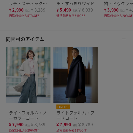
ッチ・スティックパ
チ・すっきりワイド
袖・ドゥクラッ
ンツ
シャツ
¥
2,990
￥3,289
¥
5,490
￥6,039
¥
3,990
￥4,
税込
税込
税込
通常価格から57%OFF
通常価格から8%OFF
通常価格から20%OF
同素材のアイテム
LIMITED
ライトフォルム・ノ
ライトフォルム・フ
ーカラーコート
ードコート
¥
7,990
￥8,789
¥
7,990
￥8,789
税込
税込
通常価格から20%OFF
通常価格から11%OFF