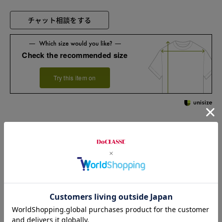
チャット相談をする
Check the recommended size
Try this item on
Sleeve length
45cm
Width
52.5cm