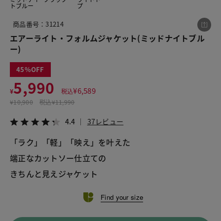
トブルー
プ
商品番号：31214
この商品をシェアする
エアーライト・フォルムジャケット(ミッドナイトブル
ー)
エアーライト・フォルムジャケット
45
¥5,990
税込¥6,589
5,990
4.4
37レビュー
¥
6,589
¥
税込
¥
10,900
税込
¥11,990
4.4
37レビュー
「ラク」「軽」「映え」を叶えた 
LINE
X
メール
端正なカットソー仕立ての 
きちんと見えジャケット
Find your size