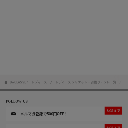
DoCLASSE
レディース
レディース ジャケット・羽織り・ジレ一覧
エ
FOLLOW US
8/31まで
メルマガ登録で500円OFF！
8/31まで