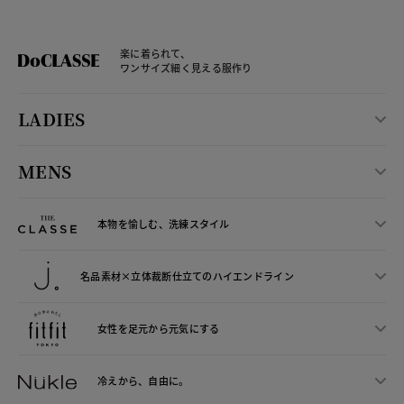
楽に着られて、
ワンサイズ細く見える服作り
LADIES
MENS
本物を愉しむ、洗練スタイル
名品素材×立体裁断仕立ての
ハイエンドライン
女性を足元から
元気にする
冷えから、
自由に。