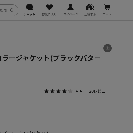
チャット
お気に入り
マイページ
店舗検索
カート
DoCLASSE
j.
カラージャケット(ブラックパター
fitfit
4.4
20レビュー
。