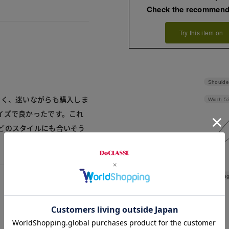
Check the recommend
Try this item on
Shoulde
なく、迷いながらも購入しま
Width
5
イズで良かったです。これ
どのスタイルにも合いそう
Leng