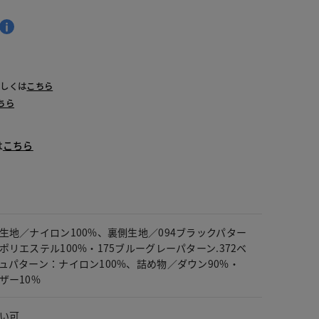
詳しくは
こちら
ちら
は
こちら
生地／ナイロン100%、裏側生地／094ブラックパター
ポリエステル100%・175ブルーグレーパターン.372ベ
ュパターン：ナイロン100%、詰め物／ダウン90%・
ザー10%
い可