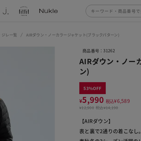
・ジレ一覧
AIRダウン・ノーカラージャケット(ブラックパターン)
商品番号：31262
AIRダウン・ノー
ン)
53
5,990
¥
¥
6,589
税込
¥
12,900
税込
¥14,190
【AIRダウン】
表と裏で2通りの着こなし