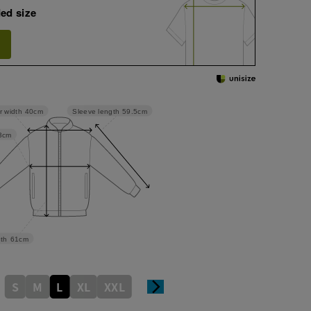
ed size
Sleeve length
59.5cm
r width
40cm
3cm
th
61cm
S
M
L
XL
XXL