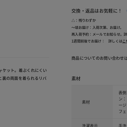
交換・返品はお気軽に！
△：残りわずか
～頃お届け：入荷次第、お届け。
再入荷予約：メールでお知らせ。
1週間前後でお届け： 詳しくは
こ
商品についてのお問い合わせ
ャケット。着ぶくれにくい
素材
と裏の両面を着られるリバ
。
表側
ン：
素材
ージ
フェ
洗濯表示
手洗