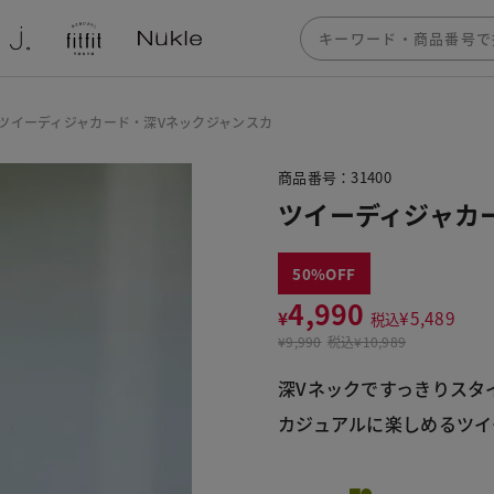
ツイーディジャカード・深Vネックジャンスカ
商品番号：31400
ツイーディジャカ
50
4,990
¥
¥
5,489
税込
¥
9,990
税込
¥10,989
深Vネックですっきりスタ
カジュアルに楽しめるツイ