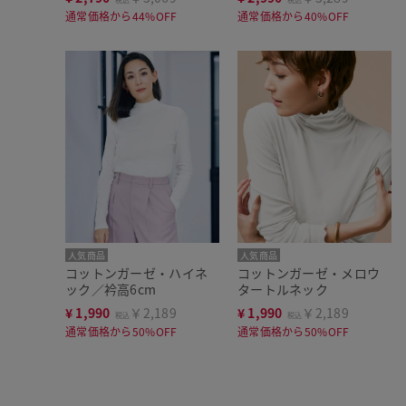
通常価格から44%OFF
通常価格から40%OFF
人気商品
人気商品
コットンガーゼ・ハイネ
コットンガーゼ・メロウ
ック／衿高6cm
タートルネック
¥
1,990
￥2,189
¥
1,990
￥2,189
税込
税込
通常価格から50%OFF
通常価格から50%OFF