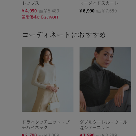
トップス
マーメイドスカート
¥
4,990
￥5,489
¥
6,990
￥7,689
税込
税込
通常価格から28%OFF
コーディネートにおすすめ
ドライタッチニット・プ
ダブルタートル・ウール
チハイネック
混シアーニット
¥
2,790
￥3,069
¥
2,990
￥3,289
税込
税込