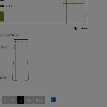
ed size
der width
37cm
1.5cm
11cm
S
M
L
XL
XXL