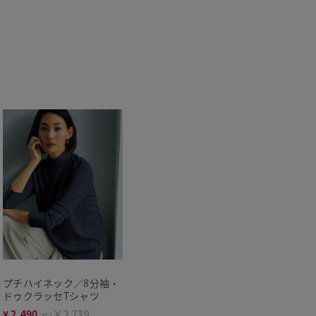
プチハイネック／8分袖・
ドゥクラッセTシャツ
¥
2,490
￥2,739
税込