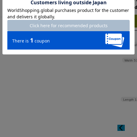
。
Check the recommend
Try this item on
Shoul
Width
5
Length
1