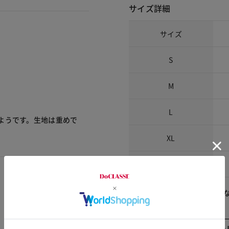
サイズ詳細
サイズ
S
M
L
ようです。生地は重めで
XL
XXL
※商品によって柄の出方が異