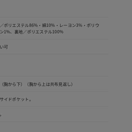
／ポリエステル86%・綿10%・レーヨン3%・ポリウ
ン1%、裏地／ポリエステル100%
い可
（胸から下）（胸から上は共布見返し）
サイドポケット。
。