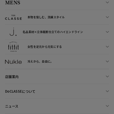
MENS
本物を愉しむ、洗練スタイル
名品素材×立体裁断仕立ての
ハイエンドライン
女性を足元から
元気にする
冷えから、
自由に。
店舗案内
DoCLASSEについて
ニュース