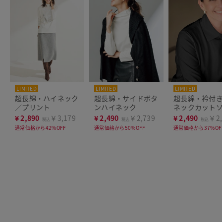
LIMITED
LIMITED
LIMITED
超長綿・ハイネック
超長綿・サイドボタ
超長綿・衿付
／プリント
ンハイネック
ネックカット
¥
2,890
￥3,179
¥
2,490
￥2,739
¥
2,490
￥2,
税込
税込
税込
通常価格から42%OFF
通常価格から50%OFF
通常価格から37%OF