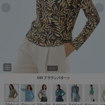
1
|
29
689 ブラウンパターン
1
29
ブラウンパ
ブルー・パ
ブラック×
ネイビー×
ネイビーパ
グリーン・
シ