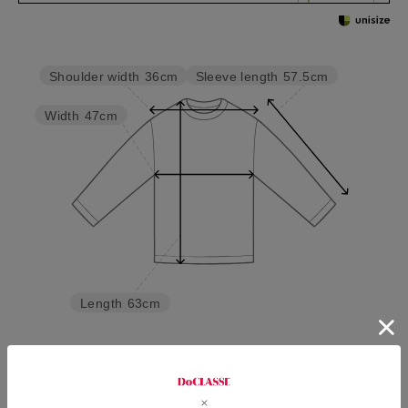
Sleeve length
57.5cm
Shoulder width
36cm
Width
47cm
Length
63cm
S
M
L
XL
XXL