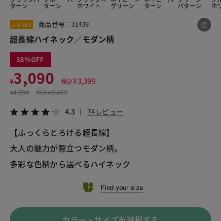
ターン
ターン
ホワイト
グリーン
ターン
パターン
ホ
商品番号：31439
LIMITED
この商品をシェアする
超長綿ハイネック／モダン柄
38
超長綿ハイネック／モダン柄
3,090
¥3,090
税込¥3,399
¥
3,399
¥
税込
4.3
74レビュー
¥
4,990
税込
¥5,489
4.3
74レビュー
【ふっくらとろける超長綿】
LINE
X
メール
大人の魅力が際立つモダン柄。
多彩な色柄から選べるハイネック
Find your size
カラー・サイズを選択する