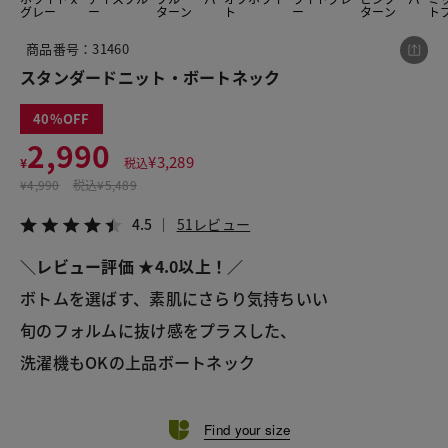
グレー
ー
ターン
ト
ー
ターン
ト
商品番号：31460
この商品をシェアする
スタンダードニット・ボートネック
40
スタンダードニット・ボートネック
2,990
¥2,990
税込¥3,289
¥
3,289
¥
税込
4.5
51レビュー
¥
4,990
税込
¥5,489
4.5
51レビュー
＼レビュー評価 ★4.0以上！／
ボトムを選ばす、素肌にさらり気持ちいい
LINE
X
メール
旬のフォルムに抜け感をプラスした、
洗濯機もOKの上品ボートネック
Find your size