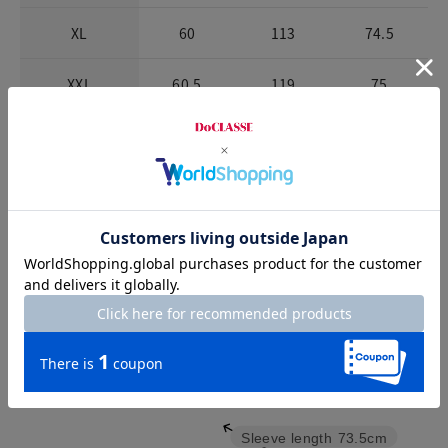
XL
60
113
74.5
XXL
60.5
119
75
※商品によって柄の出方が異なります。
チャット相談をする
Check the recommended size
Try this item on
Sleeve length
73.5cm