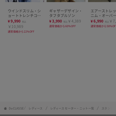
ウインドスリム・シ
ギャザーデザイン・
エアーストレ
ョートトレンチコー
タフタブルゾン
ニム・オーバ
ト
ケット
¥
9,990
¥
3,990
￥4,389
¥
6,990
￥7,
税込
税込
税込
￥10,989
通常価格から60%OFF
通常価格から58%OF
通常価格から22%OFF
DoCLASSE
レディース
レディース セーター・ニット一覧
スタンダ