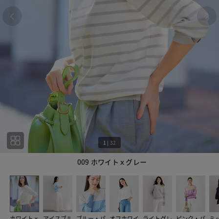
1
|
32
009 ホワイトｘグレー
1
32
ホワイトｘ
アイスブル
ブルー・パ
オフホワイ
ライトグレ
ピンク・パ
ミ