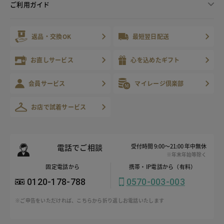
ご利用ガイド
返品・交換OK
最短翌日配送
お直しサービス
心を込めたギフト
会員サービス
マイレージ倶楽部
お店で試着サービス
電話でご相談
受付時間 9:00～21:00 年中無休
※年末年始等除く
固定電話から
携帯・IP電話から（有料）
0120-178-788
0570-003-003
※ご申告をいただければ、こちらから折り返しお電話いたします