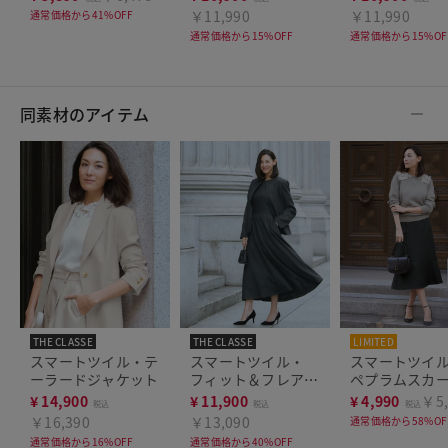
￥11,990
￥11,990
通常価格から41%OFF
通常価格から15%OFF
通常価格から15%OF
同素材のアイテム
THE CLASSE
THE CLASSE
LIMITED
THE CLASSE
スマートツイル・テ
スマートツイル・
スマートツイ
ーラードジャケット
フィット＆フレアワ
ペプラムスカ
ンピース
¥
14,900
¥
11,900
¥
4,990
￥5,
税込
税込
税込
￥16,390
￥13,090
通常価格から58%OF
通常価格から16%OFF
通常価格から40%OFF