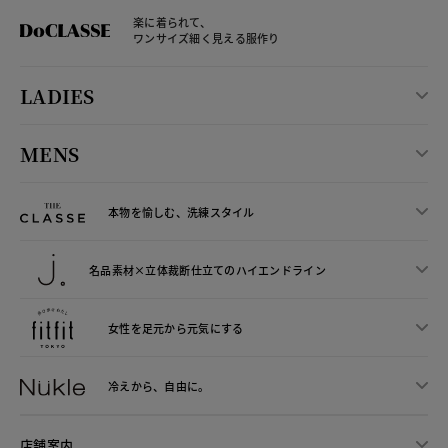
楽に着られて、
ワンサイズ細く見える服作り
LADIES
MENS
本物を愉しむ、洗練スタイル
名品素材×立体裁断仕立ての
ハイエンドライン
女性を足元から
元気にする
冷えから、
自由に。
店舗案内