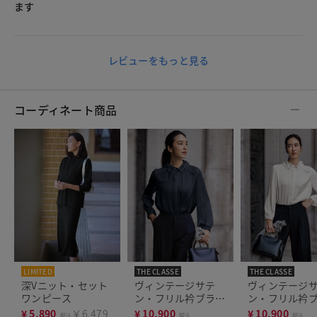
ます
レビューをもっと見る
コーディネート商品
LIMITED
THE CLASSE
THE CLASSE
深Vニット・セット
ヴィンテージサテ
ヴィンテージ
ワンピース
ン・フリル衿ブラウ
ン・フリル衿
ス
ス
¥
5,890
￥6,479
¥
10,900
¥
10,900
税込
税込
税込