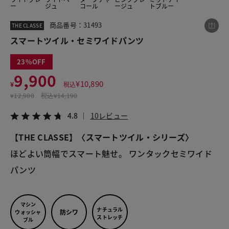
ー
ジュ
コール
ージュ
トブルー
商品番号：31493
THE CLASSE
この商品をシェアする
スマートツイル・セミワイドパンツ
23
スマートツイル・セミワイドパンツ
9,900
¥9,900
税込¥10,890
¥
10,890
¥
税込
4.8
10レビュー
¥
12,900
税込
¥14,190
4.8
10レビュー
【THE CLASSE】〈スマートツイル・シリーズ〉
LINE
X
メール
ほどよい筒幅でスマート魅せ。 ワンタックセミワイド
パンツ 
マシン
ナチュラル
防シワ
ウォッシャ
ストレッチ
ブル