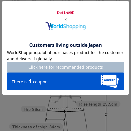
15号
77
104
30.5
70
27.5
36
チャット相談をする
Check the recommended size
Try this item on
Waist
71cm
Rise length
29.5cm
Hip
98cm
Thickness of thigh
34cm