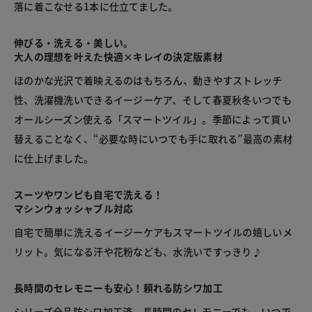
落に着こなせる1本に仕立てました。
伸びる・洗える・美しい。
大人の理想を叶えた快適×キレイの決定版素材
ほのかな光沢で着映えるのはもちろん、動きやすストレッチ
性、洗濯機洗いできるイージーケア、そして春夏秋冬いつでも
オールシーズン使える「スマートツイル」。季節によって買い
替えることなく、“必要な時にいつでも手に取れる”最高の素材
に仕上げました。
スーツやワンピも自宅で洗える！
マシンウォッシャブル対応
自宅で簡単に洗えるイージーケアもスマートツイルの嬉しいメ
リット。気になる汗や花粉なども、水洗いですっきり♪
長時間のセレモニーも安心！頼れる防シワ加工
シリーズ全品防シワ加工済。長時間のセレモニーでも、いつで