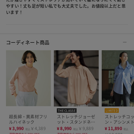
やすい！丈も足が短い私でも大丈夫でした。お値段以上だと思
います！
コーディネート商品
THE CLASSE
LIMITED
THE CLASSE
超長綿・異素材フリ
ストレッチジョーゼ
ストレッチコ
ルハイネック
ット・スタンドネッ
ン・アシンメ
クブラウス
シャツ
¥
3,990
￥4,389
¥
8,990
￥9,889
¥
11,890
税込
税込
税込