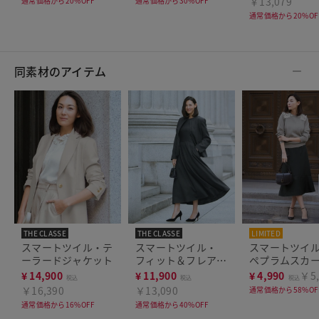
￥13,079
通常価格から20%OFF
通常価格から30%OFF
通常価格から20%OF
同素材のアイテム
THE CLASSE
THE CLASSE
LIMITED
THE CLASSE
スマートツイル・テ
スマートツイル・
スマートツイ
ーラードジャケット
フィット＆フレアワ
ペプラムスカ
ンピース
¥
14,900
¥
11,900
¥
4,990
￥5,
税込
税込
税込
￥16,390
￥13,090
通常価格から58%OF
通常価格から16%OFF
通常価格から40%OFF