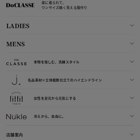
楽に着られて、
ワンサイズ細く見える服作り
LADIES
MENS
本物を愉しむ、洗練スタイル
名品素材×立体裁断仕立ての
ハイエンドライン
女性を足元から
元気にする
冷えから、
自由に。
店舗案内