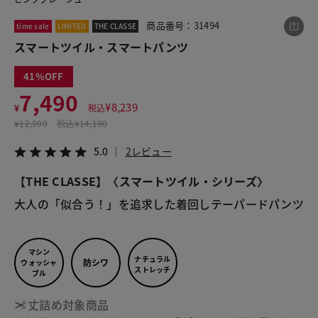
商品番号：31494
time sale
LIMITED
THE CLASSE
スマートツイル・スマートパンツ
この商品をシェアする
41
スマートツイル・スマートパンツ
7,490
¥
8,239
¥
税込
¥7,490
税込¥8,239
¥
12,900
税込
¥14,190
5.0
2レビュー
5.0
2レビュー
【THE CLASSE】〈スマートツイル・シリーズ〉
大人の「似合う！」を追求した着回しテーパードパンツ
LINE
X
メール
マシン
ナチュラル
防シワ
ウォッシャ
ストレッチ
ブル
丈詰め対象商品