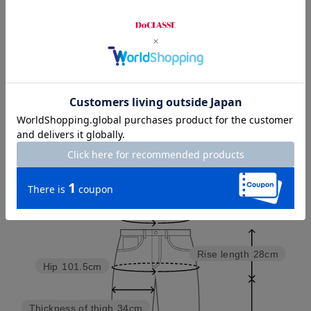
お店で試着する
チャット相談をする
店頭在庫を見る
Check the recommended size
Try this item on
Waist
73cm
Rise length
28cm
Hip
101.5cm
Thickness of thigh
34cm