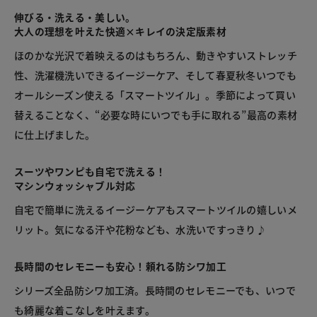
伸びる・洗える・美しい。
大人の理想を叶えた快適×キレイの決定版素材
ほのかな光沢で着映えるのはもちろん、動きやすいストレッチ
性、洗濯機洗いできるイージーケア、そして春夏秋冬いつでも
オールシーズン使える「スマートツイル」。季節によって買い
替えることなく、“必要な時にいつでも手に取れる”最高の素材
に仕上げました。
スーツやワンピも自宅で洗える！
マシンウォッシャブル対応
自宅で簡単に洗えるイージーケアもスマートツイルの嬉しいメ
リット。気になる汗や花粉なども、水洗いですっきり♪
長時間のセレモニーも安心！頼れる防シワ加工
シリーズ全品防シワ加工済。長時間のセレモニーでも、いつで
も綺麗な着こなしを叶えます。