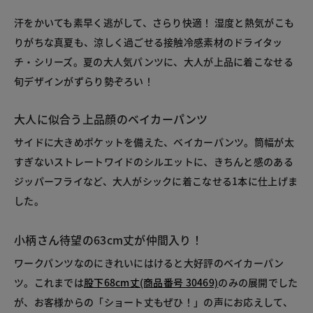
汗をかいても素早く逃がして、さらり快適！ 湿度と熱気がこも
りがちな真夏も、涼しく過ごせる接触冷感素材のドライタッ
チ・シリーズ。夏の大人気パンツに、大人が上品に着こなせる
旬デザインがずらり勢ぞろい！
大人に似合う上品顔のベイカーパンツ
サイドに大きめポケットを備えた、ベイカーパンツ。筒幅が太
すぎないストレートワイドのシルエットに、きちんと感のある
ジッパーフライなど、大人がシックに着こなせる1本に仕上げま
した。
小柄さん待望の63cm丈が仲間入り！
ワークパンツなのにきれいにはけると大好評のベイカーパン
ツ。これまでは
股下68cm丈(商品番号 30469)
のみの展開でした
が、お客様からの「ショート丈もぜひ！」の声にお応えして、