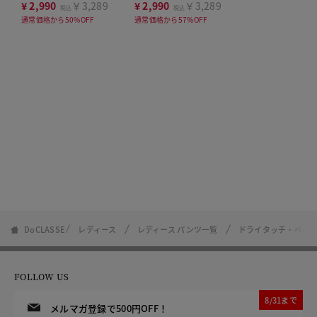
ト63cm
¥
2,990
￥3,289
¥
2,990
￥3,289
税込
税込
通常価格から50%OFF
通常価格から57%OFF
DoCLASSE
レディース
レディース パンツ一覧
ドライタッチ・ベイカ
FOLLOW US
8/31まで
メルマガ登録で500円OFF！