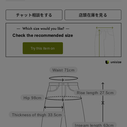
チャット相談をする
店頭在庫を見る
Check the recommended size
Try this item on
Waist
71cm
Rise length
27.5cm
Hip
98cm
Thickness of thigh
33.5cm
Inseam length
63cm