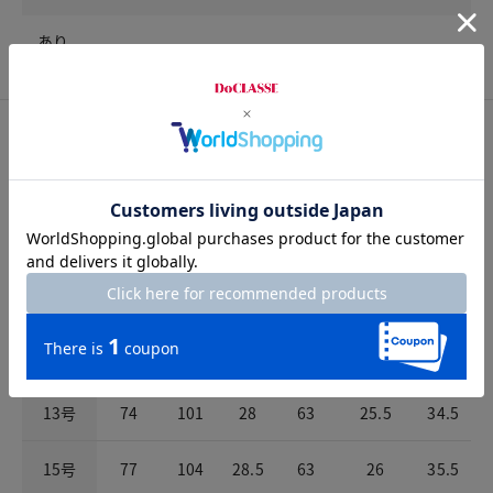
あり
サイズ詳細
サイズガイドは
こちら
サイズ
ウエスト
ヒップ
股上
股下
パンツ裾幅
わたり
7号
65
92
26.5
63
24
31.5
9号
68
95
27
63
24.5
32.5
11号
71
98
27.5
63
25
33.5
13号
74
101
28
63
25.5
34.5
15号
77
104
28.5
63
26
35.5