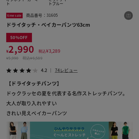
ト
トブルー
商品番号：31605
time sale
この商品をシェアする
ドライタッチ・ベイカーパンツ63cm
50
ドライタッチ・ベイカーパンツ63cm
2,990
¥2,990
税込¥3,289
¥
3,289
¥
税込
4.2
74レビュー
¥
5,990
税込
¥6,589
4.2
74レビュー
【ドライタッチパンツ】
LINE
X
メール
ドゥクラッセの夏を代表する名作ストレッチパンツ。
大人が取り入れやすい

きれい見えベイカーパンツ