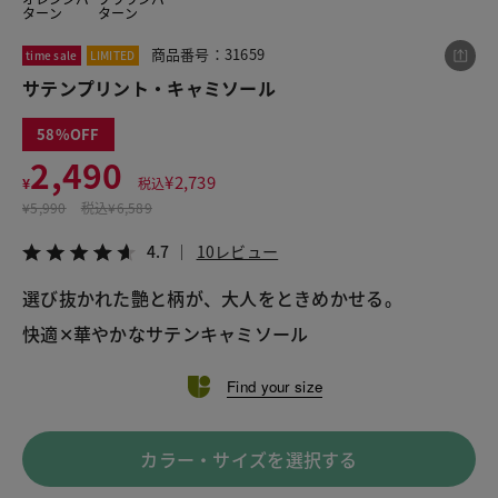
ターン
ターン
商品番号：31659
time sale
LIMITED
この商品をシェアする
サテンプリント・キャミソール
58
サテンプリント・キャミソール
2,490
¥2,490
税込¥2,739
¥
2,739
¥
税込
4.7
10レビュー
¥
5,990
税込
¥6,589
4.7
10レビュー
選び抜かれた艶と柄が、大人をときめかせる。
LINE
X
メール
快適✕華やかなサテンキャミソール
Find your size
カラー・サイズを選択する