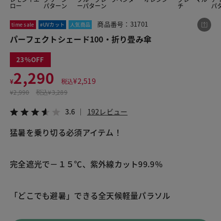
ロー
パターン
ーパターン
チ
パ
商品番号：31701
time sale
#UVカット
人気商品
この商品をシェアする
パーフェクトシェード100・折り畳み傘
23
パーフェクトシェード100・折り畳み傘
2,290
¥2,290
税込¥2,519
¥
2,519
¥
税込
3.6
192レビュー
¥
2,990
税込
¥3,289
3.6
192レビュー
猛暑を乗り切る必須アイテム！
LINE
X
メール
完全遮光で－１５℃、紫外線カット99.9％
「どこでも避暑」できる全天候軽量パラソル