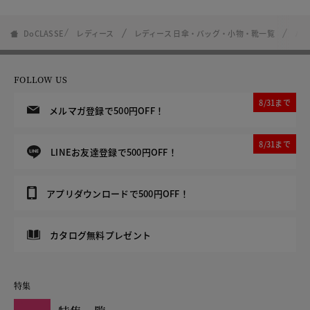
DoCLASSE
レディース
レディース 日傘・バッグ・小物・靴一覧
パー
FOLLOW US
8/31まで
メルマガ登録で500円OFF！
8/31まで
LINEお友達登録で500円OFF！
アプリダウンロードで500円OFF！
カタログ無料プレゼント
特集