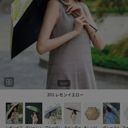
1
|
29
201 レモンイエロー
1
29
レモンイエ
グリーン・
ブルーグレ
ラベンダー
オレンジ
グレーマル
ア