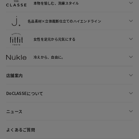
本物を愉しむ、洗練スタイル
名品素材×立体裁断仕立ての
ハイエンドライン
女性を足元から
元気にする
冷えから、
自由に。
店舗案内
DoCLASSEについて
ニュース
よくあるご質問