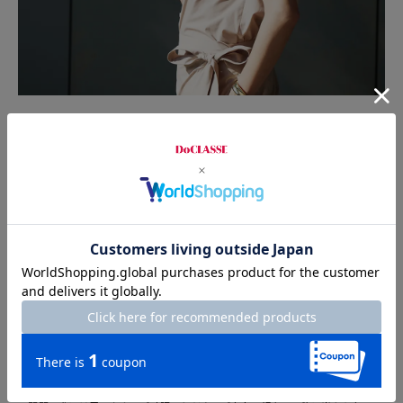
※【1】【2】遮光率・遮蔽率：一般財団法人日本繊維製品品質技術センターによ
る
※【3】撥水・遮熱：一般財団法人カケンテストセンターによる
※記載の数値は生地の状態での測定値です。傘全体の性能を示す数値ではござい
ません
日傘は過酷な日差しの下での使用が想定されます。紫外線の影響で褪色（元の色
が変色）する場合があります。また、光の当たる場所での保管や放置でも褪色す
る場合がありますのでお気をつけ下さい。
【ご使用上の注意】