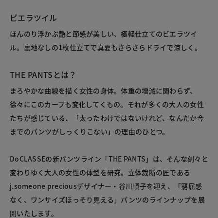
ビエラツイル
ほんのり浮かぶ艶と節感が美しい、極軽仕立てのビエラツイ
ル。裏地なしの1枚仕立てで真夏もさらさらドライで涼しく。
THE PANTSとは？
まろやかな曲線を描く女性の身体。体重の増減に関わらず、
徐々にこのカーブも変化してくもの。それが多くの大人の女性
たちが感じている、「太ったわけではないけれど、なんだか今
までのパンツがしっくりこない」の理由のひとつ。
DoCLASSEの新パンツライン「THE PANTS」は、そんな刻々と
変わりゆく大人の女性の体型を研究。立体裁断の匠である
j.someone preciousデザイナー・谷川順子を迎え、「窮屈感
なく、ワンサイズほっそり見える」パンツのラインナップを展
開いたします。