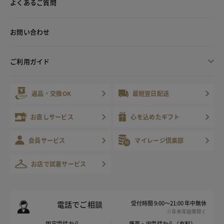
よくあるご質問
お問い合わせ
ご利用ガイド
返品・交換OK
最短翌日配送
お直しサービス
心を込めたギフト
会員サービス
マイレージ倶楽部
お店で試着サービス
電話でご相談
受付時間 9:00～21:00 年中無休
※年末年始等除く
固定電話から
携帯・IP電話から（有料）