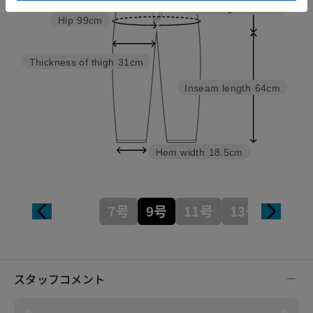
Rise length
28.5cm
Hip
99cm
Thickness of thigh
31cm
Inseam length
64cm
Hem width
18.5cm
7号
9号
11号
13号
スタッフコメント