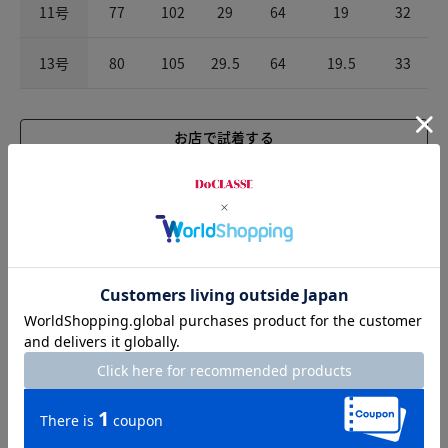
11号
77
102
29
64
19
32
13号
80
105
29.5
64
19.5
33
お店で試着する
チャット相談をする
店頭在庫を見る
Check the recommended size
Try this item on
Waist
74cm