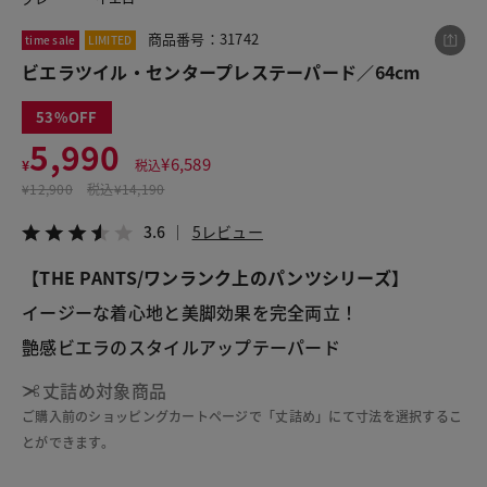
商品番号：31742
time sale
LIMITED
ビエラツイル・センタープレステーパード／64cm
この商品をシェアする
53
ビエラツイル・センタープレステーパード／64cm
5,990
¥
6,589
¥
税込
¥5,990
税込¥6,589
¥
12,900
税込
¥14,190
3.6
5レビュー
3.6
5レビュー
【THE PANTS/ワンランク上のパンツシリーズ】
イージーな着心地と美脚効果を完全両立！
LINE
X
メール
艶感ビエラのスタイルアップテーパード
丈詰め対象商品
ご購入前のショッピングカートページで「丈詰め」にて寸法を選択するこ
とができます。