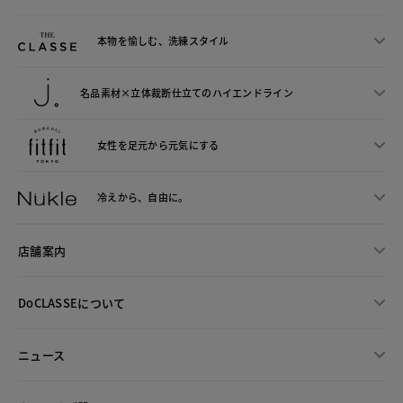
本物を愉しむ、洗練スタイル
名品素材×立体裁断仕立ての
ハイエンドライン
女性を足元から
元気にする
冷えから、
自由に。
店舗案内
DoCLASSEについて
ニュース