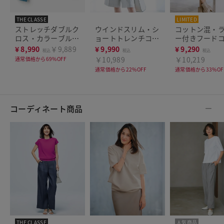
THE CLASSE
LIMITED
ストレッチダブルク
ウインドスリム・シ
コットン混・
ロス・カラーブルゾ
ョートトレンチコー
ー付きフード
ン
ト
¥
8,990
￥9,889
¥
9,990
¥
9,290
税込
税込
税込
￥10,989
￥10,219
通常価格から69%OFF
通常価格から22%OFF
通常価格から33%OF
コーディネート商品
THE CLASSE
人気商品