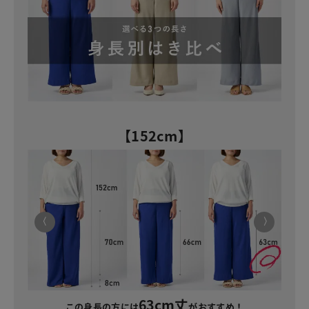
【152cm】
63cm丈
この身長の方には
がおすすめ！