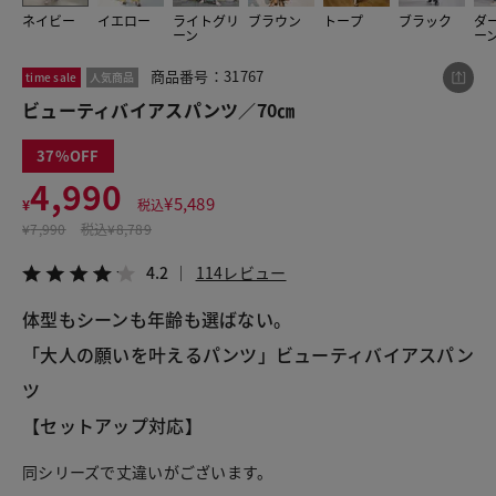
ネイビー
イエロー
ライトグリ
ブラウン
トープ
ブラック
ダ
ーン
ー
商品番号：31767
time sale
人気商品
この商品をシェアする
ビューティバイアスパンツ／70㎝
ビューティバイアスパンツ／70㎝
37
¥4,990
税込¥5,489
4,990
4.2
114レビュー
¥
5,489
¥
税込
¥
7,990
税込
¥8,789
4.2
114レビュー
体型もシーンも年齢も選ばない。
LINE
X
メール
「大人の願いを叶えるパンツ」ビューティバイアスパン
ツ
【セットアップ対応】
同シリーズで丈違いがございます。