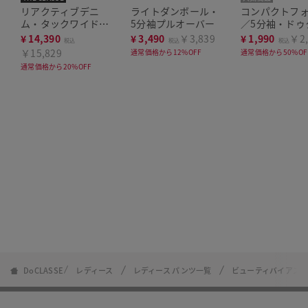
リアクティブデニ
ライトダンボール・
コンパクトフ
ム・タックワイドパ
5分袖プルオーバー
／5分袖・ドゥ
ンツ
ッセTシャツ
¥
14,390
¥
3,490
￥3,839
¥
1,990
￥2,
税込
税込
税込
￥15,829
通常価格から12%OFF
通常価格から50%OF
通常価格から20%OFF
DoCLASSE
レディース
レディース パンツ一覧
ビューティバイアスパ