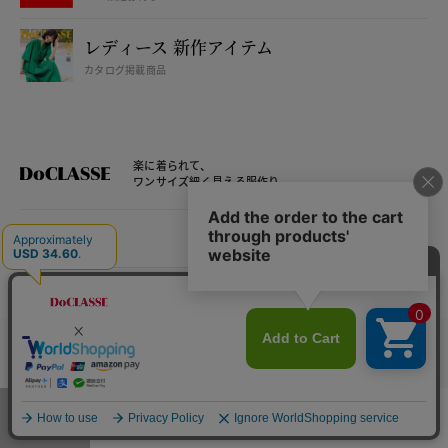
レディース 新作アイテム
カタログ掲載商品
楽に着られて、
ワンサイズ細く見える服作り
LADIES
MENS
カラー・サイズを選択する
本物を愉しむ、洗練スタイル
名品素材×立体裁断仕立ての
ハイエンドライン
メニュー
お気に入り
マイページ
店舗検索
カート