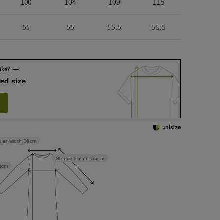
100
104
109
115
55
55
55.5
55.5
ed size
der width
38cm
Sleeve length
55cm
2cm