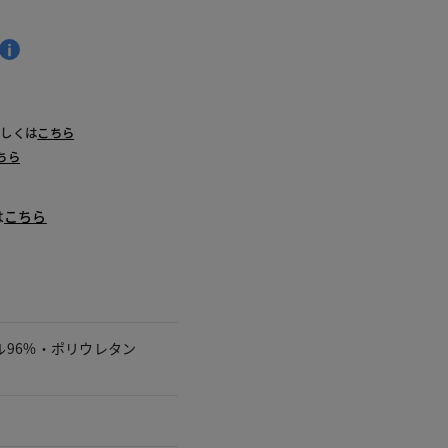
詳しくは
こちら
ちら
は
こちら
ル96%・ポリウレタン