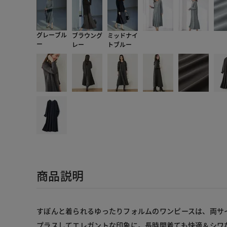
グレーブル
ブラウング
ミッドナイ
ー
レー
トブルー
商品説明
すぽんと着られるゆったりフォルムのワンピースは、両サ
プラスしてエレガントな印象に。長時間着ても快適＆シワ