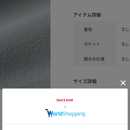
アイテム詳細
裏地
なし
ポケット
なし
開きの仕様
なし
サイズ詳細
ワンピース
サイズ
S
着丈
109