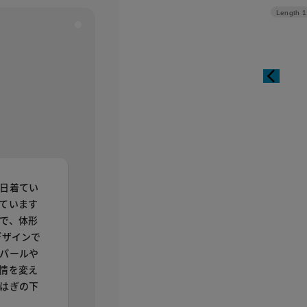
Length
1
日着てい
ています
で、体形
デザインで
パールや
情を変え
はぎの下