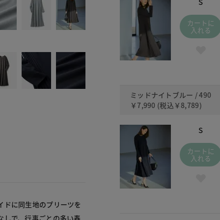
S
カートに
入れる
ミッドナイトブルー / 490
￥7,990
(税込
￥8,789
)
S
カートに
入れる
イドに同生地のプリーツを
なしで、行事ごとの多い春