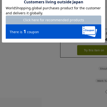
バスト
96
袖丈
55
Check the recommend
Try this item on
Shoul
Width
5