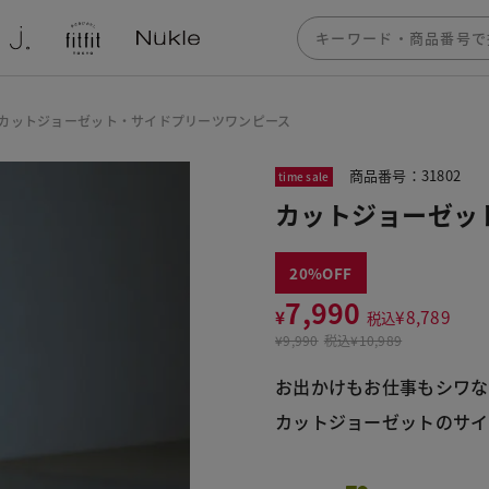
カットジョーゼット・サイドプリーツワンピース
商品番号：31802
time sale
カットジョーゼッ
20
7,990
¥
¥
8,789
税込
¥
9,990
税込
¥10,989
お出かけもお仕事もシワな
カットジョーゼットのサイ