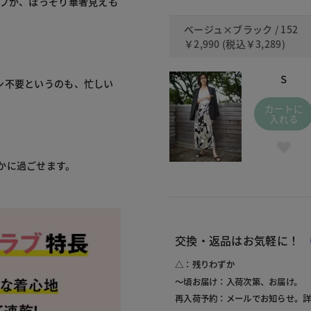
ープが、ほっそり華奢見えも
ベージュ×ブラック / 152
￥2,990
(税込
￥3,289
)
S
ン不要というのも、忙しい
カートに
入れる
かに過ごせます。
交換・返品はお気軽に！
△：残りわずか
～頃お届け：入荷次第、お届け。
再入荷予約：メールでお知らせ。