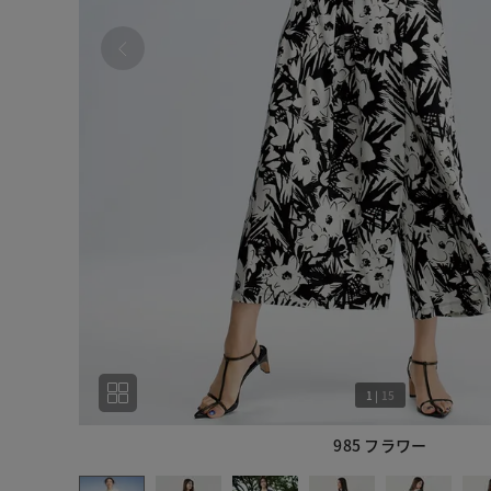
1
|
15
985 フラワー