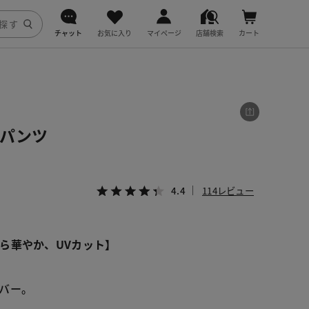
チャット
お気に入り
マイページ
店舗検索
カート
DoCLASSE
j.
プパンツ
fitfit
4.4
114レビュー
ら華やか、UVカット】
バー。