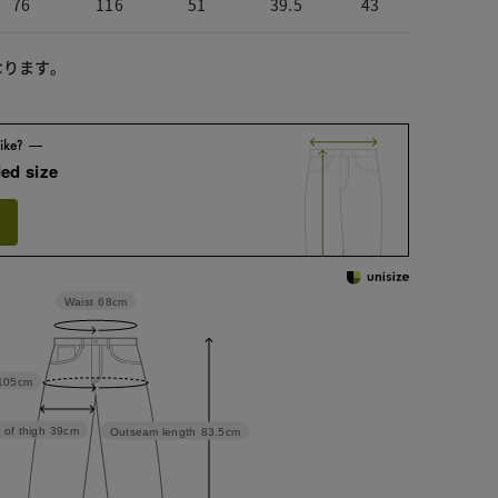
76
116
51
39.5
43
なります。
ed size
Waist
68cm
105cm
 of thigh
39cm
Outseam length
83.5cm