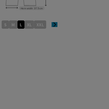
Hem width
37.5cm
S
M
L
XL
XXL