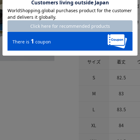
ウエスト仕様
総ゴ
開きの仕様
開き
サイズ詳細
サイズ
着丈
S
82.5
M
83
L
83.5
XL
84