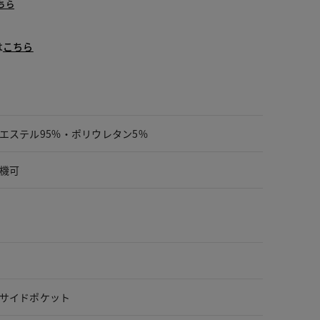
ちら
は
こちら
エステル95%・ポリウレタン5%
機可
サイドポケット