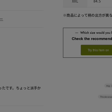
XXL
84.5
※商品によって柄の出方が異
ュー
Check the recommend
Try this item on
Hip
ったです。ちょっと派手か
Thickness