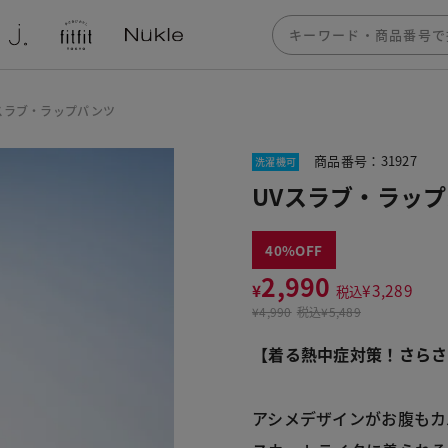
スラブ・ラップパンツ
商品番号：31927
洗濯機可
UVスラブ・ラッ
40
2,990
¥
¥
3,289
税込
¥
4,990
税込
¥5,489
【着る熱中症対策！さらさ
アシメデザインがお腹もカ