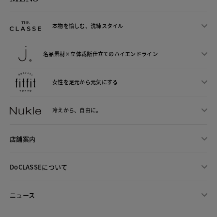
本物を愉しむ、洗練スタイル
名品素材×立体裁断仕立ての
ハイエンドライン
女性を足元から
元気にする
冷えから、
自由に。
店舗案内
DoCLASSEについて
ニュース