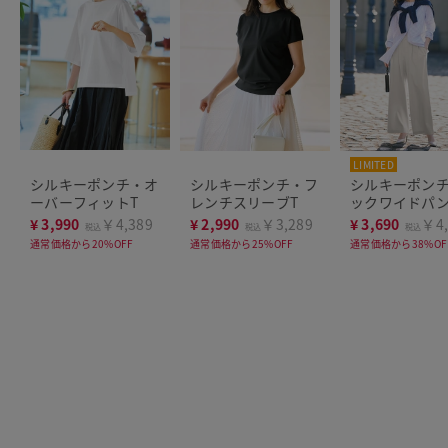
LIMITED
シルキーポンチ・オ
シルキーポンチ・フ
シルキーポン
ーバーフィットT
レンチスリーブT
ックワイドパ
¥
3,990
￥4,389
¥
2,990
￥3,289
¥
3,690
￥4,
税込
税込
税込
通常価格から20%OFF
通常価格から25%OFF
通常価格から38%OF