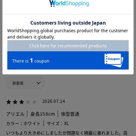
S
M
L
XL
XXL
カスタマーレビュー
総合評価
4.2
4レビュー
2026.07.14
アリエル
身長158cm
体型普通
カラー：ホワイト
サイズ：XL
いつもより大きめにしましたが問題なく綺麗に着れました。高