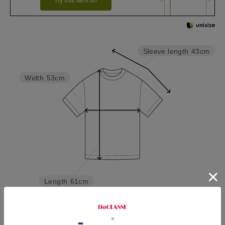
Sleeve length
43cm
Width
53cm
Length
61cm