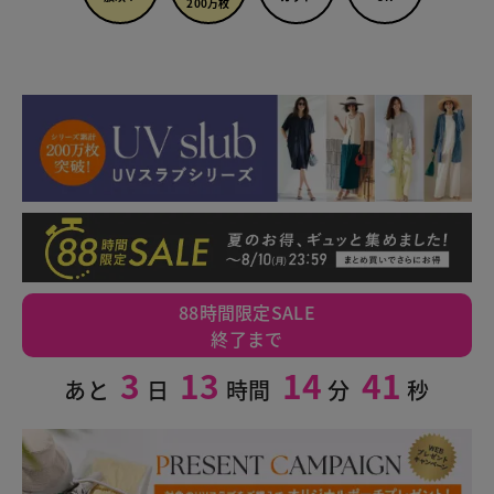
200万枚
88時間限定SALE
終了まで
3
13
14
40
あと
日
時間
分
秒