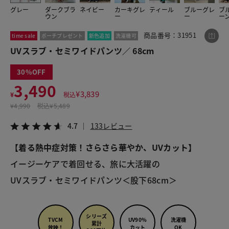
グレー
ダークブラ
ネイビー
カーキグレ
ティール
ブルーグレ
ブ
ウン
ー
ー
ー
商品番号：31951
time sale
ポーチプレゼント
新色追加
洗濯機可
この商品をシェアする
UVスラブ・セミワイドパンツ／ 68cm
UVスラブ・セミワイドパンツ／ 68cm
30
¥3,490
税込¥3,839
3,490
4.7
133レビュー
¥
3,839
¥
税込
¥
4,990
税込
¥5,489
4.7
133レビュー
【着る熱中症対策！さらさら華やか、UVカット】
LINE
X
メール
イージーケアで着回せる、旅に大活躍の
UVスラブ・セミワイドパンツ＜股下68cm＞
シリーズ
TVCM
UV90%
洗濯機
累計
放映！
カット
OK