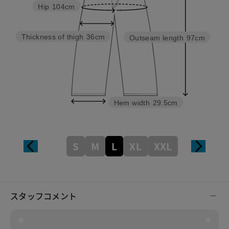
Hip
104cm
Thickness of thigh
36cm
Outseam length
97cm
Hem width
29.5cm
S
M
L
XL
XXL
スタッフコメント