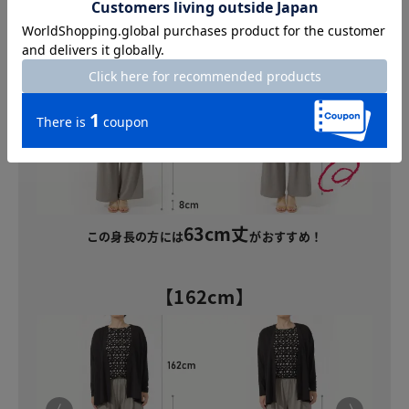
【154cm】
63cm丈
この身長の方には
がおすすめ！
【162cm】