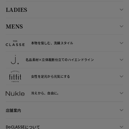
LADIES
MENS
本物を愉しむ、洗練スタイル
名品素材×立体裁断仕立ての
ハイエンドライン
女性を足元から
元気にする
冷えから、
自由に。
店舗案内
DoCLASSEについて