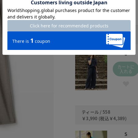
ネイビー / 480
￥3,990
(税込
￥4,389
)
S
カートに
入れる
ティール / 558
￥3,990
(税込
￥4,389
)
S