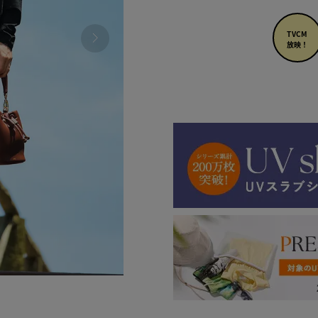
TVCM
放映！
690 ダ