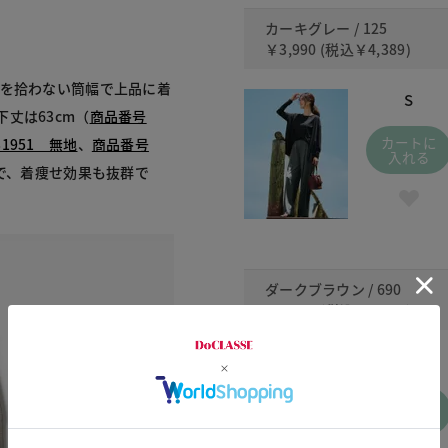
カーキグレー / 125
￥3,990
(税込
￥4,389
)
感を拾わない筒幅で上品に着
S
丈は63cm（
商品番号
カートに
1951 無地
、
商品番号
入れる
で、着痩せ効果も抜群で
ダークブラウン / 690
￥3,990
(税込
￥4,389
)
S
カートに
入れる