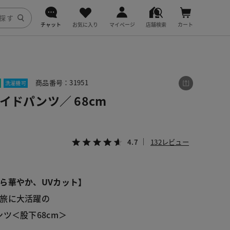
チャット
お気に入り
マイページ
店舗検索
カート
DoCLASSE
j.
商品番号：31951
洗濯機可
イドパンツ／ 68cm
fitfit
4.7
132レビュー
ら華やか、UVカット】
旅に大活躍の
ツ＜股下68cm＞