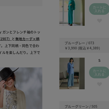
カートに
入れる
ィガンとフレンチ袖のトッ
907）
と
無地カーデ×柄
ブルーグレー / 073
す。上下同柄・同色で合わ
￥3,990
(税込
￥4,389
)
イルを楽しんだり。上下で
S
カートに
入れる
ブルーグリーン / 505