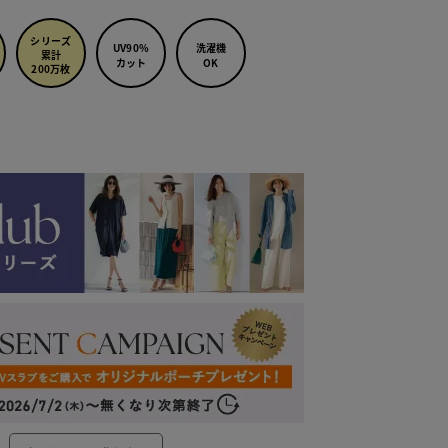
シリーズ
UV90%
洗濯機
累計
カット
OK
200万枚
ークブラウン