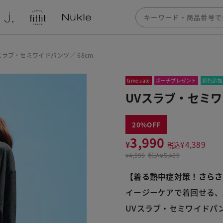
スラブ・セミワイドパンツ／ 68cm
time sale
ポーチプレゼント
新色追加
UVスラブ・セミワ
20
3,990
¥
¥
4,389
税込
¥
4,990
税込
¥5,489
【着る熱中症対策！さらさ
イージーケアで着回せる、
UVスラブ・セミワイドパン