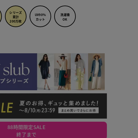
シリーズ
UV90%
洗濯機
累計
カット
OK
200万枚
ンクベージュ
88時間限定SALE
終了まで