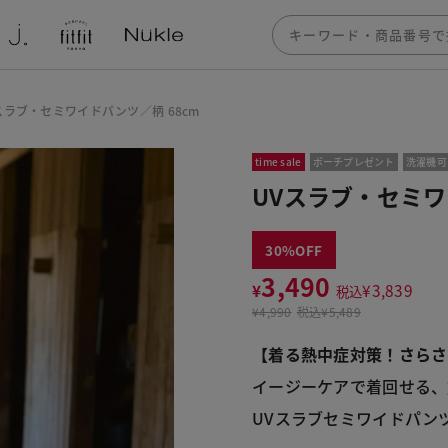
スラブ・セミワイドパンツ／柄 68cm
time sale
ポーチプレゼント
洗濯機可
UVスラブ・セミワ
30
3,490
¥
¥
3,839
税込
¥
4,990
税込
¥5,489
【着る熱中症対策！さらさ
イージーケアで着回せる、
UVスラブセミワイドパンツ