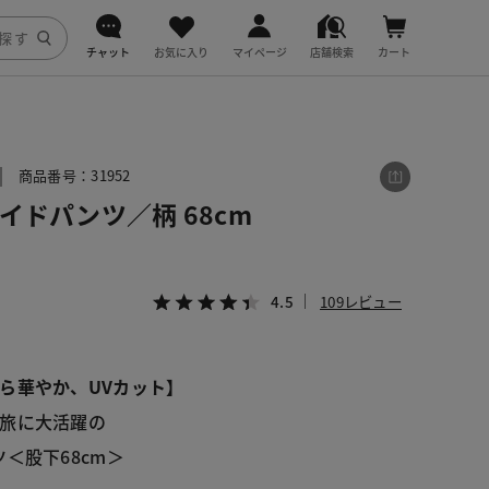
チャット
お気に入り
マイページ
店舗検索
カート
DoCLASSE
j.
商品番号：31952
イドパンツ／柄 68cm
fitfit
4.5
109レビュー
ら華やか、UVカット】
旅に大活躍の
＜股下68cm＞