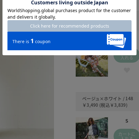
ピンクベージュ / 136
￥3,490
(税込
￥3,839
)
S
カートに
入れる
ベージュ×ホワイト / 148
￥3,490
(税込
￥3,839
)
S
カートに
入れる