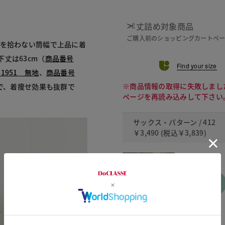
丈詰め対象商品
ご購入前のショッピングカートペ
感を拾わない筒幅で上品に着
丈は63cm（
商品番号
Find your size
1951 無地
、
商品番号
※商品情報の取得に失敗しまし
で、着痩せ効果も抜群で
ページを再読み込みして下さい
サックス・パターン / 412
￥3,490
(税込
￥3,839
)
S
カートに
入れる