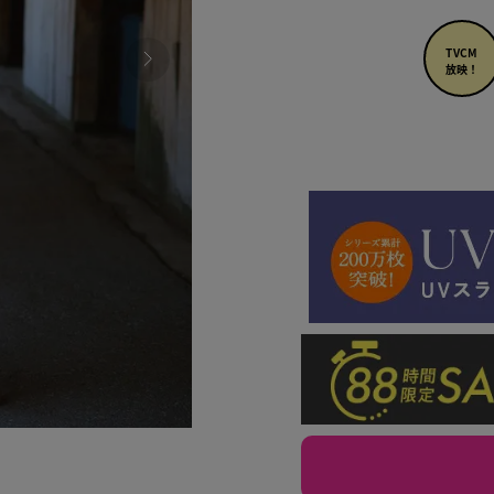
TVCM
放映！
136 ピ