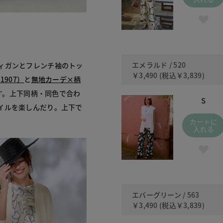
エメラルド / 520
ィガンとフレンチ袖のトッ
￥3,490
(税込
￥3,839
)
907）
と
無地カーデ×柄
す。上下同柄・同色で合わ
S
イルを楽しんだり。上下で
カートに
入れる
エバーグリーン / 563
￥3,490
(税込
￥3,839
)