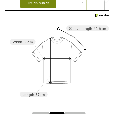
Try this item on
Sleeve length
41.5cm
Width
66cm
Length
67cm