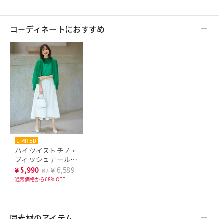
コーディネートにおすすめ
LIMITED
ハイツイストチノ・
フィッシュテールス
カート
¥
5,990
￥6,589
税込
通常価格から68%OFF
同素材のアイテム