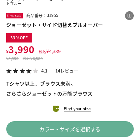
トブルー
商品番号：31955
time sale
この商品をシェアする
ジョーゼット・サイド切替えプルオーバー
33
ジョーゼット・サイド切替えプルオーバー
3,990
¥3,990
税込¥4,389
¥
4,389
¥
税込
4.1
14レビュー
¥
5,990
税込
¥6,589
4.1
14レビュー
Tシャツ以上、ブラウス未満。
LINE
X
メール
さらさらジョーゼットの万能ブラウス
Find your size
カラー・サイズを選択する