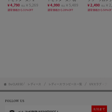
セット
点セット
プス
¥
4,790
￥5,269
¥
4,990
￥5,489
¥
2,490
￥2,
税込
税込
税込
通常価格から31%OFF
通常価格から28%OFF
通常価格から50%OF
DoCLASSE
レディース
レディース ワンピース一覧
UVスラブ・プリ
FOLLOW US
8/31まで
メルマガ登録で500円OFF！