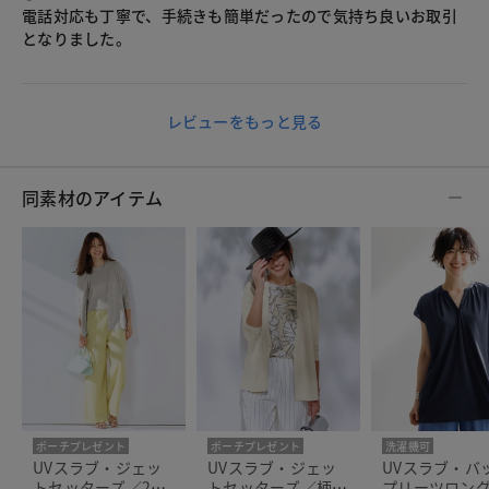
電話対応も丁寧で、手続きも簡単だったので気持ち良いお取引
となりました。
レビューをもっと見る
同素材のアイテム
ポーチプレゼント
ポーチプレゼント
洗濯機可
洗濯機可
洗濯機可
人気商品
UVスラブ・ジェッ
UVスラブ・ジェッ
UVスラブ・バ
トセッターズ／2点
トセッターズ／柄2
プリーツロン