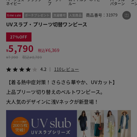
ネイビー
プ
ルー
パターン
ー
商品番号：31979
time sale
ポーチプレゼント
洗濯機可
人気商品
この商品をシェアする
UVスラブ・プリーツ切替ワンピース
27
UVスラブ・プリーツ切替ワンピース
5,790
¥5,790
税込¥6,369
¥
6,369
¥
税込
4.2
110レビュー
¥
7,990
税込
¥8,789
4.2
110レビュー
【着る熱中症対策！さらさら華やか、UVカット】
LINE
X
メール
上品プリーツ切り替えのベルトワンピース。
大人気のデザインに浅Vネックが新登場！