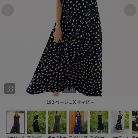
1
|
33
192 ベージュＸネイビー
1
33
ベージュＸ
ブラック
ダークトー
ロイヤルブ
ネイビー
パープル・
ダ