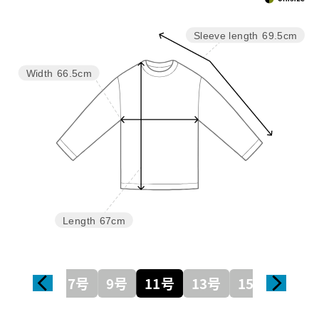
Sleeve length
69.5cm
Width
66.5cm
Length
67cm
7号
9号
11号
13号
15号