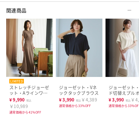
関連商品
LIMITED
THE CLASSE
ストレッチジョーゼ
ジョーゼット・Vネ
ジョーゼット
ット・Aラインワン
ックタックブラウス
ド切替えプル
ピース
ー
¥
9,990
¥
3,990
￥4,389
¥
3,990
￥4,
税込
税込
税込
￥10,989
通常価格から33%OFF
通常価格から33%OF
通常価格から41%OFF