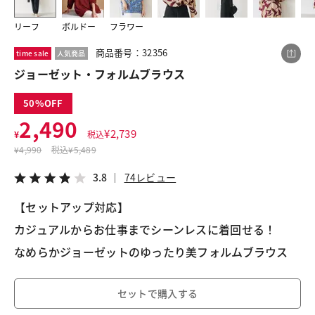
リーフ
ボルドー
フラワー
この商品をシェアする
商品番号：32356
time sale
人気商品
ジョーゼット・フォルムブラウス
ジョーゼット・フォルムブラウス
50
¥2,490
税込¥2,739
2,490
3.8
74レビュー
¥
2,739
¥
税込
¥
4,990
税込
¥5,489
3.8
74レビュー
【セットアップ対応】
LINE
X
メール
カジュアルからお仕事までシーンレスに着回せる！
なめらかジョーゼットのゆったり美フォルムブラウス
セットで購入する