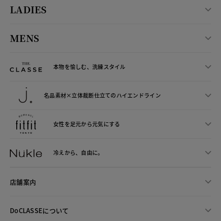
LADIES
MENS
本物を愉しむ、洗練スタイル
名品素材×立体裁断仕立ての
ハイエンドライン
女性を足元から
元気にする
冷えから、
自由に。
店舗案内
DoCLASSEについて