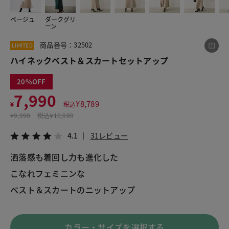
ベージュ
ダークグリ
ーン
この商品をシェアする
商品番号：32502
LIMITED
ハイネックベスト＆スカートセットアップ
ハイネックベスト＆スカートセットアップ
¥7,990
税込¥8,789
20
4.1
31レビュー
7,990
¥
8,789
¥
税込
¥
9,990
税込
¥10,989
4.1
31レビュー
LINE
X
メール
洒落感も着回し力も進化した
こなれフェミニンな
ベスト＆スカートのニットアップ
カラー・サイズを選択する