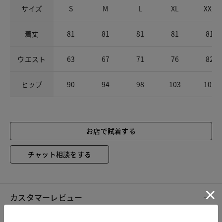
サイズ
S
M
L
XL
XXL
着丈
81
81
81
81
81
ウエスト
63
67
71
76
82
ヒップ
90
94
98
103
109
お店で試着する
チャット相談をする
カスタマーレビュー