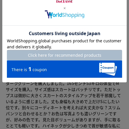
総合評価
4.1
31レビュー
2026.07.22
ウランはアトムの妹
身長165cm
体型普通
カラー：ダークグリーン
サイズ：M
ダークグリーンを購入しました。165センチ53キロの体型でM
サイズを購入。サイズ感はスカートはバッチリです。ただトッ
プスは微妙に大きくスカートのスタイルアップを若干邪魔して
いるように感じました。丈も身幅も大きめで上だけSにしたい
位です。別々にコーディネートを考えれば大丈夫かな？スリム
パンツと合わせるとか？お色は写真よりも濃いグリーンです
が、好みの色です。見た目ボリュームがありますが、手に取る
ととても軽いです。ハイネックが少しきつめで首が敏感な私に