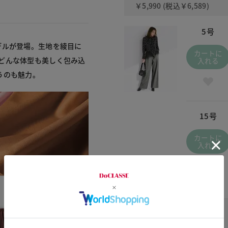
￥5,990
(税込
￥6,589
)
5号
デルが登場。生地を綾目に
カートに
どんな体型も美しく包み込
入れる
うのも魅力。
15号
カートに
入れる
ネイビー / 480
￥5,990
(税込
￥6,589
)