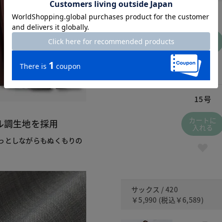
5号
カートに
入れる
15号
カートに
ル調生地を採用
入れる
っとしながらもぬくもりの
サックス / 420
￥5,990
(税込
￥6,589
)