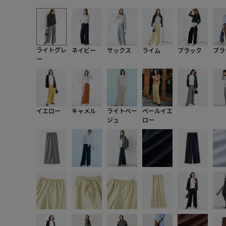
ライトグレ
ネイビー
サックス
ライム
ブラック
ブラ
ー
イエロー
キャメル
ライトベー
ペールイエ
ジュ
ロー