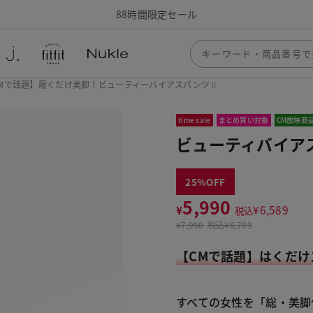
88時間限定セール
Mで話題】履くだけ美脚！ビューティーバイアスパンツⅡ
time sale
まとめ買い対象
CM放映商
ビューティバイアス
25
5,990
¥
¥
6,589
税込
¥
7,990
税込
¥8,789
【CMで話題】はくだけ
すべての女性を「総・美脚