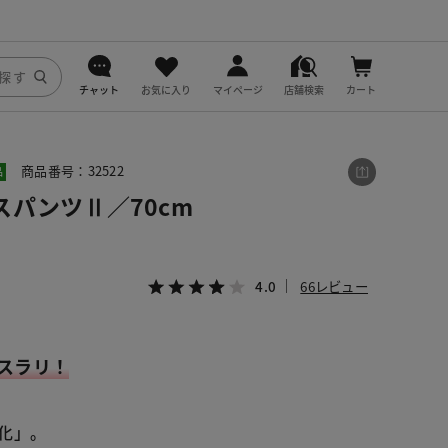
チャット
お気に入り
マイページ
店舗検索
カート
DoCLASSE
商品番号：32522
品
j.
パンツⅡ／70cm
fitfit
4.0
66レビュー
スラリ！
化」。