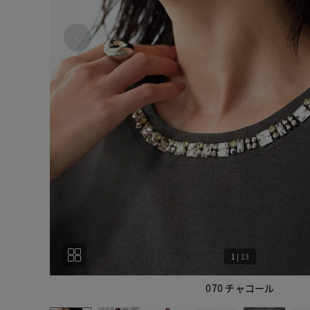
1
|
13
070 チャコール