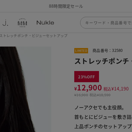
88時間限定セール
ストレッチポンチ・ビジューセットアップ
商品番号：32580
LIMITED
ストレッチポンチ
23
12,900
¥
¥
14,190
税込
¥
16,900
税込
¥18,590
ノーアクセでも主役顔。
首もとにビジューを敷き詰
上品ポンチのセットアップ