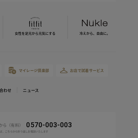
女性を足元から
元気にする
冷えから、
自由に。
マイレージ倶楽部
お店で試着サービス
合わせ
ニュース
0570-003-003
話から（有料）
ば、こちらから折り返しお電話いたします