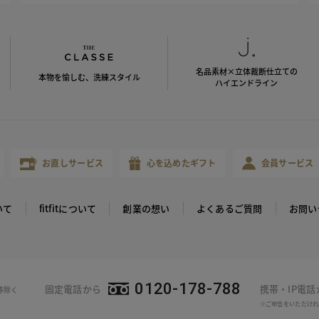
名品素材×立体裁断仕立ての
本物を愉しむ、洗練スタイル
ハイエンドライン
お直しサービス
心を込めたギフト
会員サービス
いて
fitfitについて
創業の想い
よくあるご質問
お問い
0120-178-788
固定電話から
携帯・IP電
等除く
※ご申告をいただけれ