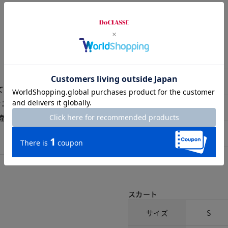
サイズ詳細
トップス
サイズ
S
着丈
54
て派手すぎもせずに、ホテ
ウエスト部分。黒いゴムが縫
バスト
89
違和感を感じるほどではあ
袖丈
49.5
スカート
サイズ
S