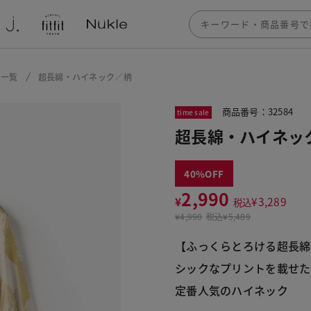
ー一覧
超長綿・ハイネック／柄
商品番号：32584
time sale
超長綿・ハイネッ
40
2,990
¥
¥
3,289
税込
¥
4,990
税込
¥5,489
【ふっくらとろける超長綿
シックなプリントを載せた
定番人気のハイネック