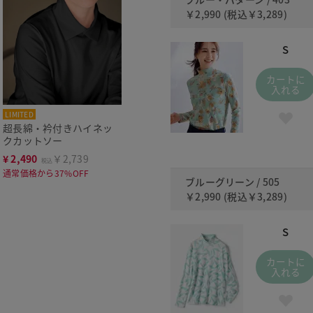
￥2,990
(税込
￥3,289
)
S
カートに
入れる
LIMITED
超長綿・衿付きハイネッ
クカットソー
¥
2,490
￥2,739
税込
通常価格から37%OFF
ブルーグリーン / 505
￥2,990
(税込
￥3,289
)
S
カートに
入れる