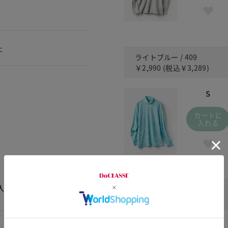
ー
ライトブルー / 409
￥2,990
(税込
￥3,289
)
S
カートに
入れる
入しました。
モノトーン / 092
￥2,990
(税込
￥3,289
)
S