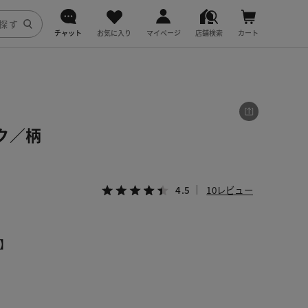
チャット
お気に入り
マイページ
店舗検索
カート
DoCLASSE
j.
ク／柄
fitfit
4.5
10レビュー
】