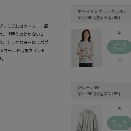
ホワイトｘブラック / 006
￥2,990
(税込
￥3,289
)
プレミアムカットソー、超
S
は、「替えの効かない１
は、シックなヨーロッパプ
カートに
入れる
0/ゴールドは箔プリント
す。
グレー / 050
￥2,990
(税込
￥3,289
)
S
カートに
入れる