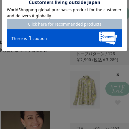
カートに
入れる
ました。
少し襟がゆったり気味かと
トープパターン / 126
￥2,990
(税込
￥3,289
)
S
カートに
入れる
ブルー・パターン / 403