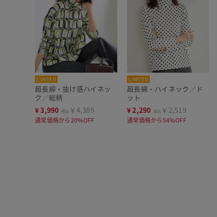
LIMITED
LIMITED
超長綿・抜け感ハイネッ
超長綿・ハイネック／ド
ク／総柄
ット
¥
3,990
￥4,389
¥
2,290
￥2,519
税込
税込
通常価格から20%OFF
通常価格から54%OFF