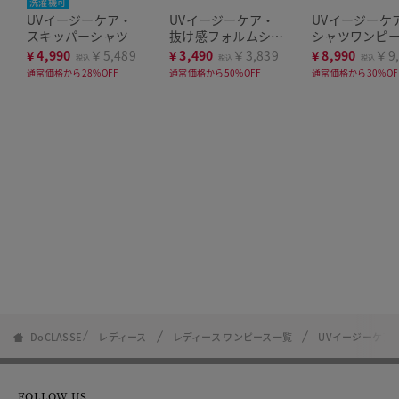
洗濯機可
UVイージーケア・
UVイージーケア・
UVイージーケ
スキッパーシャツ
抜け感フォルムシャ
シャツワンピ
ツ
¥
4,990
￥5,489
¥
3,490
￥3,839
¥
8,990
￥9,
税込
税込
税込
通常価格から28%OFF
通常価格から50%OFF
通常価格から30%OF
DoCLASSE
レディース
レディース ワンピース一覧
UVイージーケア
FOLLOW US