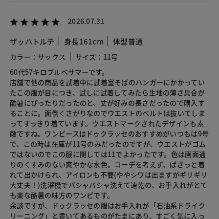
2026.07.31
ザッハトルテ
身長161cm
体型普通
カラー：サックス
サイズ：11号
60代57キロブルベサマーです。
店舗で他の商品を試着中に試着室そばのハンガーにかかってい
たこの服が目につき、試しに試着してみたら生地の薄さ具合が
酷暑にぴったりだったのと、丈が好みの長さだったので購入す
ることに。面倒くさがりなのでウエストのベルトは抜いてしま
ってすっきり着ています。ウエストマークされたデザインも素
敵ですね。ワンピースはドゥクラッセのおすすめがいつもは9号
で、この時は在庫が11号のみだったのですが、ウエストがゴム
ではないのでこの服に関しては11でよかったです。色は画面通
りのくすみのない爽やかな水色。コーデを考えず、ばさっと着
れて出かけられ、アイロンも不要(ややシワは出ますがギリギリ
大丈夫！)洗濯機でバシャバシャ洗えて速乾の、お手入れがとて
も楽な酷暑の味方のワンピです。
余談ですが、ドゥクラッセの服はお手入れが「石油系ドライク
リーニング」と書いてあるものがたまにあり、すごく気に入っ