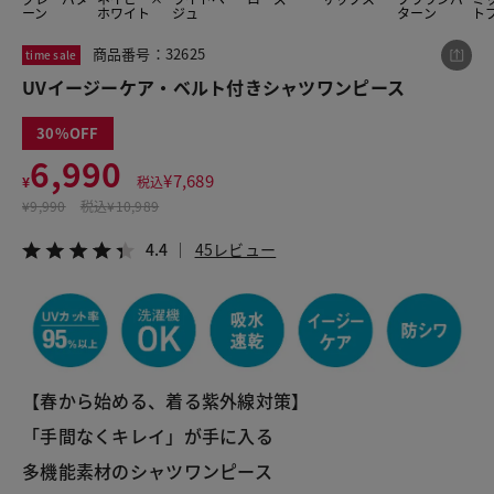
ーン
ホワイト
ジュ
ターン
ト
商品番号：32625
time sale
この商品をシェアする
UVイージーケア・ベルト付きシャツワンピース
30
UVイージーケア・ベルト付きシャツワンピース
6,990
¥6,990
税込¥7,689
¥
7,689
¥
税込
4.4
45レビュー
¥
9,990
税込
¥10,989
4.4
45レビュー
LINE
X
メール
【春から始める、着る紫外線対策】
「手間なくキレイ」が手に入る
多機能素材のシャツワンピース