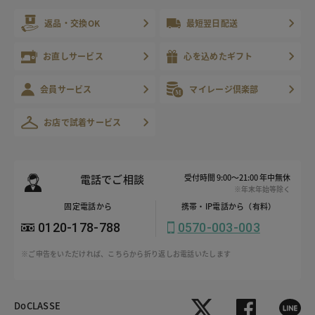
返品・交換OK
最短翌日配送
お直しサービス
心を込めたギフト
会員サービス
マイレージ倶楽部
お店で試着サービス
電話でご相談
受付時間 9:00～21:00 年中無休
※年末年始等除く
固定電話から
携帯・IP電話から（有料）
0120-178-788
0570-003-003
※ご申告をいただければ、こちらから折り返しお電話いたします
DoCLASSE