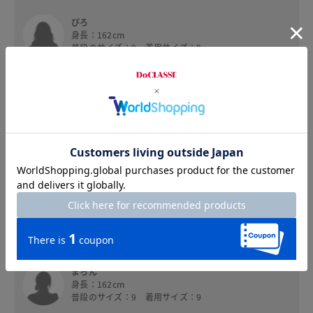
ぴろ
身長：162cm
普段のサイズ：9 着用サイズ：9
サラっとした生地でとても軽く洗濯機でも洗え
て、とても着やすいです。腰部分のベルトのデザ
インのおかげで脚長効果あり、長めのシャツワン
ピースですが、軽やかに着れます。フレンチスリ
ーブですが、二の腕の気になるところも隠れる袖
丈でスッキリ見えました。真夏のランチに着て行
きたいワンピースです。
まろん
身長：162cm
普段のサイズ：9 着用サイズ：9