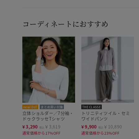
コーディネートにおすすめ
new! DoT
まとめ買い対象
THE CLASSE
立体ショルダー／7分袖・
トリニティツイル・セミ
ドゥクラッセTシャツ
ワイドパンツ
¥
3,290
￥3,619
¥
9,900
￥10,890
税込
税込
通常価格から17%OFF
通常価格から23%OFF