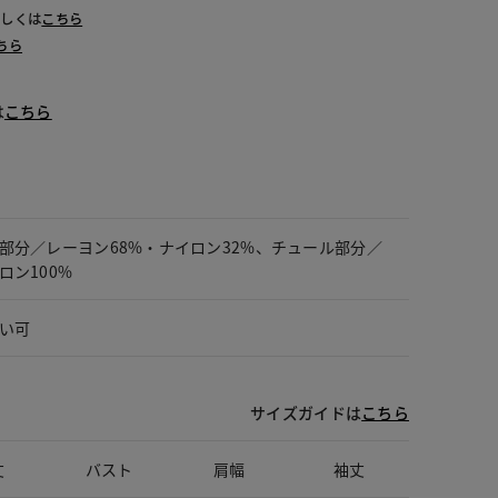
詳しくは
こちら
ちら
は
こちら
部分／レーヨン68%・ナイロン32%、チュール部分／
ロン100%
い可
サイズガイドは
こちら
丈
バスト
肩幅
袖丈