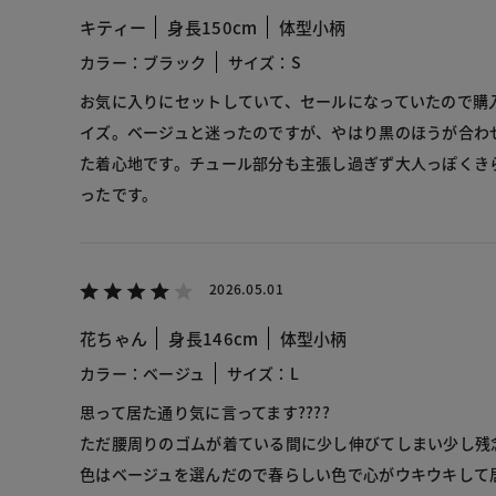
キティー
身長150cm
体型小柄
カラー：ブラック
サイズ：S
お気に入りにセットしていて、セールになっていたので購
イズ。ベージュと迷ったのですが、やはり黒のほうが合わ
た着心地です。チュール部分も主張し過ぎず大人っぽくき
ったです。
2026.05.01
花ちゃん
身長146cm
体型小柄
カラー：ベージュ
サイズ：L
思って居た通り気に言ってます????
ただ腰周りのゴムが着ている間に少し伸びてしまい少し残
色はベージュを選んだので春らしい色で心がウキウキして