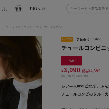
チュールコンビニット・クルーカーディガン
商品番号：32663
LIMITED
チュールコンビニ
55
3,990
¥
¥
4,389
税込
¥
8,990
税込
¥9,889
シアー素材を重ねて、ふん
チュールコンビのクルーカ