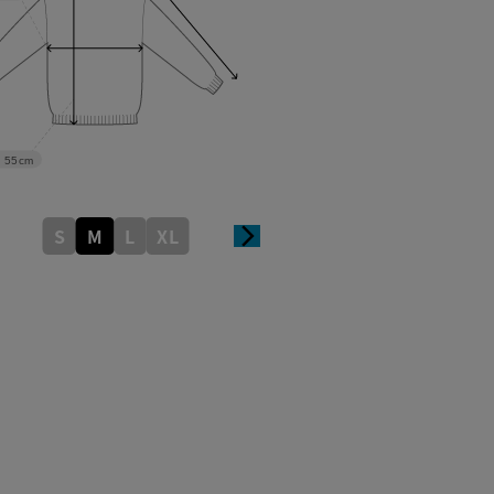
55cm
S
M
L
XL