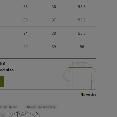
86
36
55.5
90
37
55.5
94
38
55.5
99
39
56
ed size
Sleeve length
55.5cm
r width
37cm
5cm