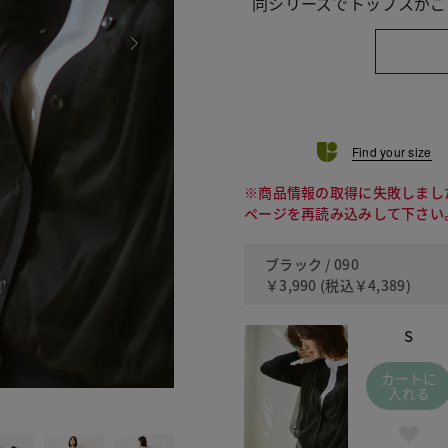
同シリーズでトップスがご
Find your size
※商品情報の取得に失敗しまし
ページを再読み込みして下さい
ブラック / 090
￥3,990
(税込
￥4,389
)
S
カートに
入れる
130