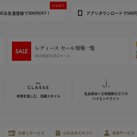
8/31まで
INEお友達登録で500円OFF！
アプリダウンロードで500円
レディース セール情報一覧
WEB限定お得なセール
名品素材×立体裁断仕立ての
本物を愉しむ、洗練スタイル
ハイエンドライン
お直しサービス
心を込めたギフト
会員サービス