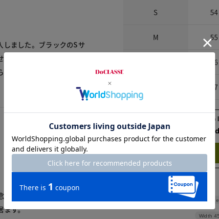
S
54
M
55
入しました。ブラックのSサ
せやすいかと。サラリとし
L
56
られます。着丈も丁度良か
XL
57
Check the recommend
Try this item on
念です。
Shoulde
居ます。
Width
4