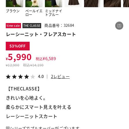
ブラウン
ペールイエ
ミッドナイ
ロー
トブルー
この商品をシェアする
商品番号：32684
time sale
THE CLASSE
レーシーニット・フレアスカート
レーシーニット・フレアスカート
¥5,990
税込¥6,589
53
4.0
2レビュー
5,990
¥
6,589
¥
税込
¥
12,900
税込
¥14,190
4.0
2レビュー
LINE
X
メール
【THECLASSE】
きれいを心地よく。
柔らかにスマート見えを叶える
レーシーニットスカート
同シリーズでプルオーバーがございます