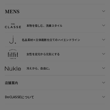
MENS
本物を愉しむ、洗練スタイル
名品素材×立体裁断仕立ての
ハイエンドライン
女性を足元から
元気にする
冷えから、
自由に。
店舗案内
DoCLASSEについて