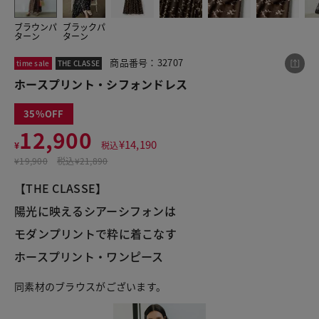
ブラウンパ
ブラックパ
ターン
ターン
この商品をシェアする
商品番号：32707
time sale
THE CLASSE
ホースプリント・シフォンドレス
ホースプリント・シフォンドレス
35
¥12,900
税込¥14,190
12,900
¥
14,190
¥
税込
¥
19,900
税込
¥21,890
【THE CLASSE】
陽光に映えるシアーシフォンは
LINE
X
メール
モダンプリントで粋に着こなす
ホースプリント・ワンピース
同素材のブラウスがございます。