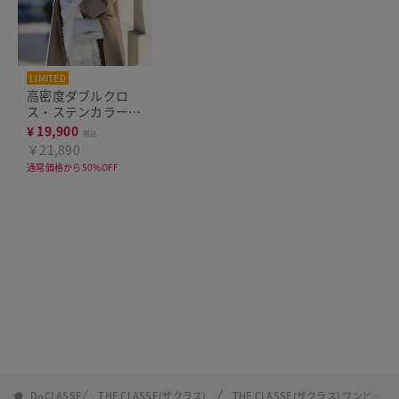
LIMITED
高密度ダブルクロ
ス・ステンカラーコ
ート
¥
19,900
税込
￥21,890
通常価格から50%OFF
DoCLASSE
THE CLASSE(ザクラス)
THE CLASSE(ザクラス) ワンピ