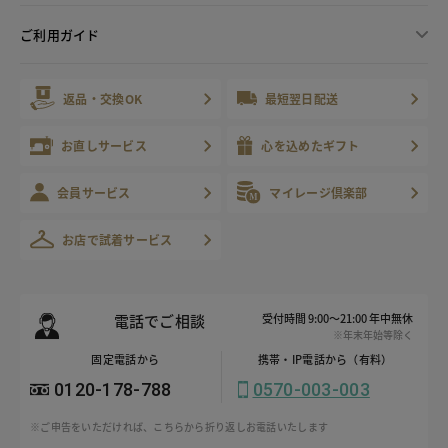
ご利用ガイド
返品・交換OK
最短翌日配送
お直しサービス
心を込めたギフト
会員サービス
マイレージ倶楽部
お店で試着サービス
電話でご相談
受付時間 9:00～21:00 年中無休
※年末年始等除く
固定電話から
携帯・IP電話から（有料）
0120-178-788
0570-003-003
※ご申告をいただければ、こちらから折り返しお電話いたします