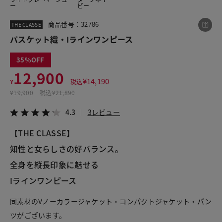
ー
ビー
商品番号：32786
THE CLASSE
この商品をシェアする
バスケット織・Iラインワンピース
35
バスケット織・Iラインワンピース
12,900
¥12,900
税込¥14,190
¥
14,190
¥
税込
4.3
3レビュー
¥
19,900
税込
¥21,890
4.3
3レビュー
【THE CLASSE】
LINE
X
メール
知性と女らしさの好バランス。
全身を縦長印象に魅せる
Iラインワンピース
同素材のVノーカラージャケット・コンパクトジャケット・パン
ツがございます。