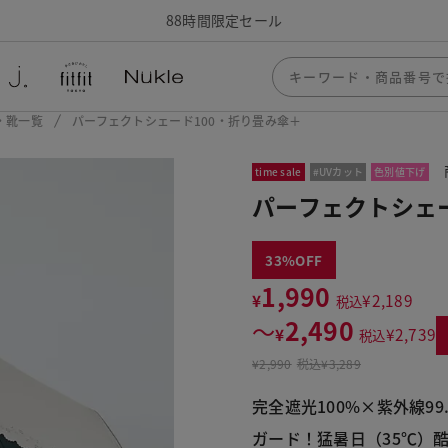
88時間限定セール
・靴一覧
パーフェクトシェード100・折り畳み傘＋
time sale
#UVカット
色別値下げ
パーフェクトシェ
33
1,990
¥
¥
2,189
税込
2,490
〜
¥
¥
2,739
税込
¥
2,990
税込
¥3,289
完全遮光100%×紫外線9
ガード！猛暑日（35℃）