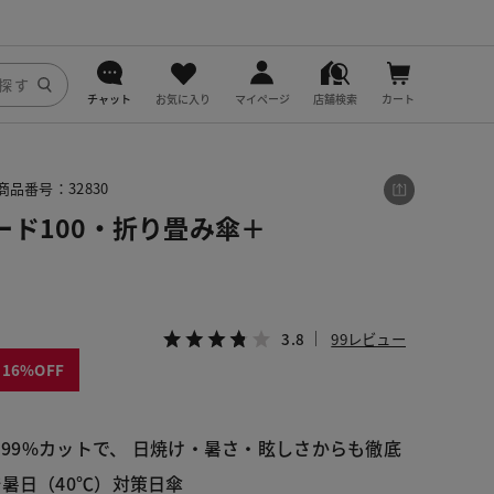
チャット
お気に入り
マイページ
店舗検索
カート
DoCLASSE
商品番号：32830
j.
ード100・折り畳み傘＋
fitfit
3.8
99レビュー
16
9.99%カットで、 日焼け・暑さ・眩しさからも徹底
酷暑日（40℃）対策日傘