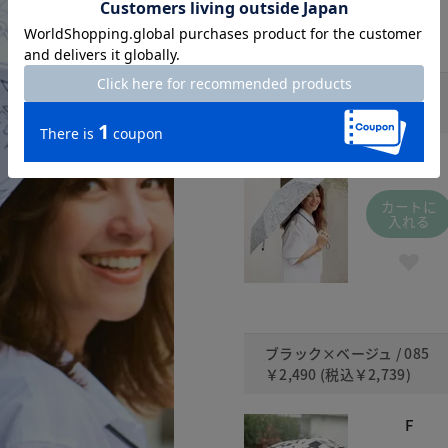
ホワイトマルチ / 926
￥2,490
(税込
￥2,739
)
F
カートに
入れる
ブラック×ベージュ / 085
￥2,490
(税込
￥2,739
)
F