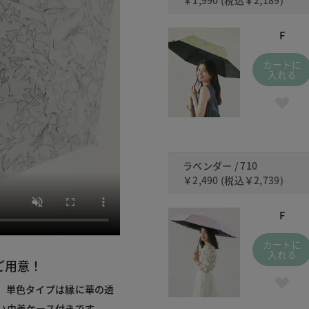
F
カートに
入れる
ラベンダー / 710
￥2,490
(税込
￥2,739
)
F
カートに
入れる
ご用意！
。単色タイプは縁に華の透
い巾着ケース付きです。