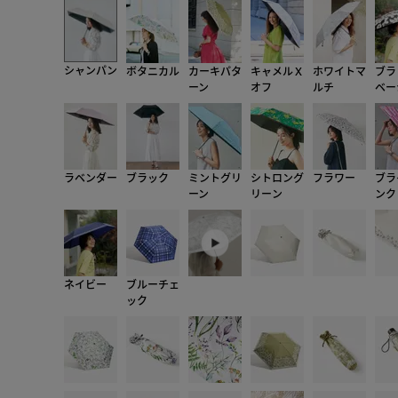
シャンパン
ボタニカル
カーキパタ
キャメルＸ
ホワイトマ
ブラ
ーン
オフ
ルチ
ベー
ラベンダー
ブラック
ミントグリ
シトロング
フラワー
ブラ
ーン
リーン
ンク
ネイビー
ブルーチェ
ック