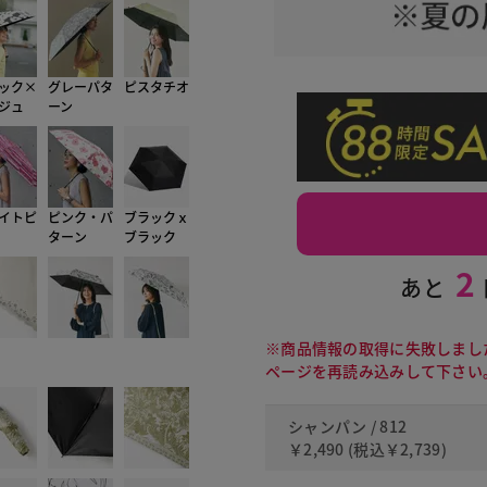
ック×
グレーパタ
ピスタチオ
ジュ
ーン
イトピ
ピンク・パ
ブラックｘ
ターン
ブラック
2
あと
※商品情報の取得に失敗しまし
ページを再読み込みして下さい
シャンパン / 812
￥2,490
(税込
￥2,739
)