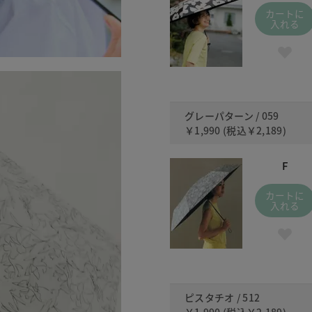
カートに
入れる
グレーパターン / 059
￥1,990
(税込
￥2,189
)
F
カートに
入れる
ピスタチオ / 512
￥1,990
(税込
￥2,189
)