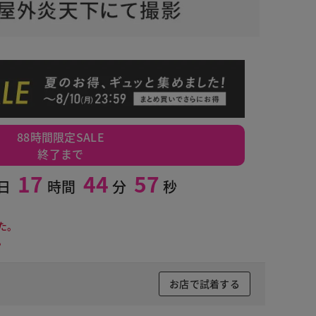
88時間限定SALE
終了まで
17
44
56
日
時間
分
秒
た。
。
お店で試着する