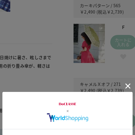
カーキパターン / 565
￥2,490
(税込
￥2,739
)
F
カートに
入れる
で、日焼けに暑さ、眩しさまで
用の折り畳み傘が、軽さは
キャメルＸオフ / 271
￥2,490
(税込
￥2,739
)
F
用。シミやシワ、たるみの
カートに
入れる