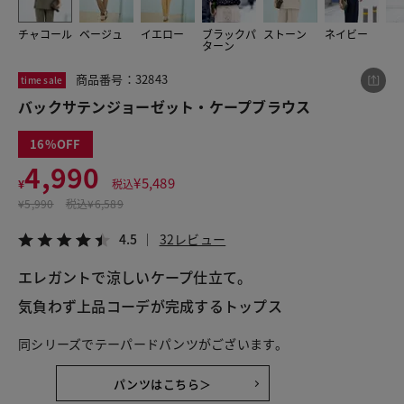
チャコール
ベージュ
イエロー
ブラックパ
ストーン
ネイビー
ターン
この商品をシェアする
商品番号：32843
time sale
バックサテンジョーゼット・ケープブラウス
バックサテンジョーゼット・ケープブラウス
¥4,990
税込¥5,489
16
4.5
32レビュー
4,990
¥
5,489
¥
税込
¥
5,990
税込
¥6,589
4.5
32レビュー
LINE
X
メール
エレガントで涼しいケープ仕立て。
気負わず上品コーデが完成するトップス
同シリーズでテーパードパンツがございます。
パンツはこちら＞