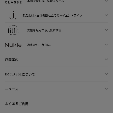
本物を愉しむ、洗練スタイル
名品素材×立体裁断仕立ての
ハイエンドライン
女性を足元から
元気にする
冷えから、
自由に。
店舗案内
DoCLASSEについて
ニュース
よくあるご質問