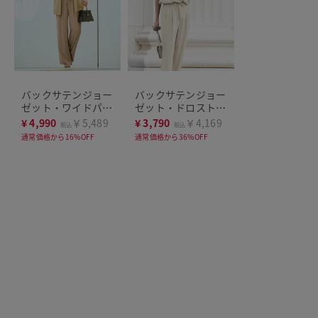
バックサテンジョー
バックサテンジョー
ゼット・ワイドパン
ゼット・ドロストブ
ツ
ラウス
¥
4,990
￥5,489
¥
3,790
￥4,169
税込
税込
通常価格から16%OFF
通常価格から36%OFF