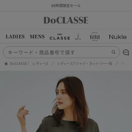
88時間限定セール
LADIES
MENS
DoCLASSE
レディース
レディース Tシャツ・カットソー一覧
バック