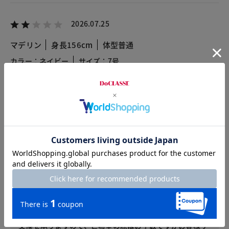
2026.07.25
マデリン
身長156cm
体型普通
カラー：ネイビー
サイズ：7号
風が吹くと胸が捲れ上がって下着が見える。この日に限って試
着せずにタグを切って着て外出してしまい、大失敗。縫い付け
て着るしかないです。
残念。
お客様サービスセンターからのコメント
レビューへのご投稿ありがとうございます。
商品について残念な思いをさせてしまい申し訳ございませ
ん。また購入したいと思っていただけるような商品作りに
努めてまいりますので、今後もご意見を頂ければ幸いでご
ざいます。私どもではタグを取ってしまっていても返品・
交換を承りますので、ご希望の際はお手数ですがお客様サ