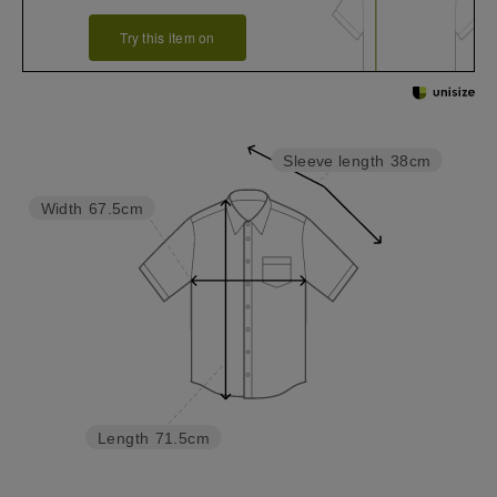
Try this item on
Sleeve length
38cm
Width
67.5cm
Length
71.5cm