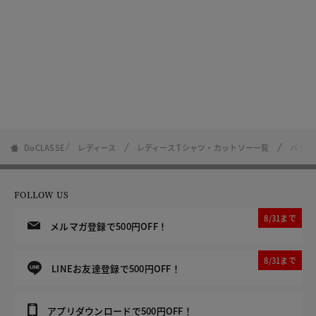
DoCLASSE
レディース
レディース Tシャツ・カットソー一覧
バック
FOLLOW US
8/31まで
メルマガ登録で500円OFF！
8/31まで
LINEお友達登録で500円OFF！
アプリダウンロードで500円OFF！