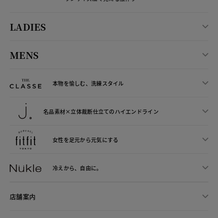
LADIES
MENS
本物を愉しむ、洗練スタイル
名品素材×立体裁断仕立ての
ハイエンドライン
女性を足元から
元気にする
冷えから、
自由に。
店舗案内