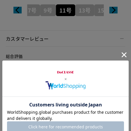
7号
9号
11号
13号
15号
カスタマーレビュー
総合評価
4.4
44レビュー
2026.08.02
みずようかん
身長160cm
体型普通
カラー：ネイビー
サイズ：7号