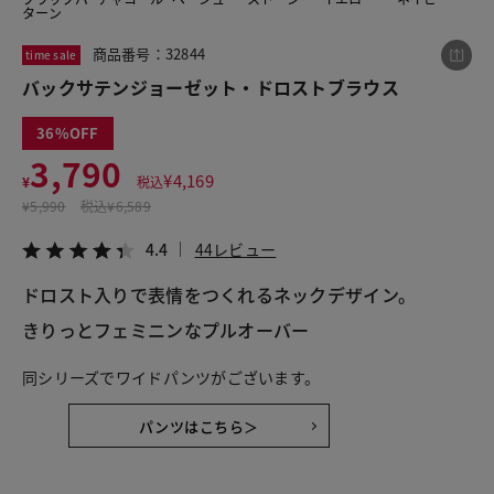
ターン
商品番号：32844
time sale
この商品をシェアする
バックサテンジョーゼット・ドロストブラウス
36
バックサテンジョーゼット・ドロストブラウス
3,790
¥3,790
税込¥4,169
¥
4,169
¥
税込
4.4
44レビュー
¥
5,990
税込
¥6,589
4.4
44レビュー
ドロスト入りで表情をつくれるネックデザイン。
LINE
X
メール
きりっとフェミニンなプルオーバー
同シリーズでワイドパンツがございます。
パンツはこちら＞