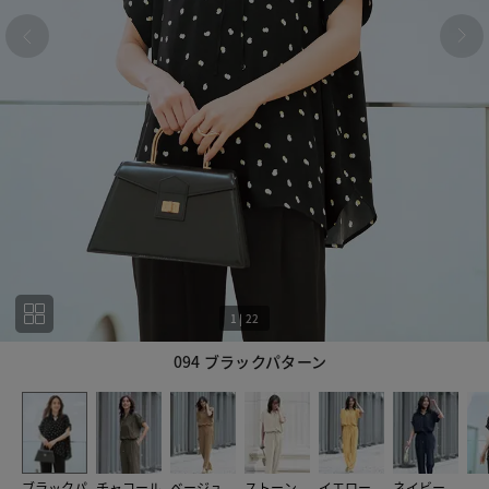
1
|
22
094 ブラックパターン
1
22
ブラックパ
チャコール
ベージュ
ストーン
イエロー
ネイビー