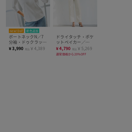
new! DoT
新色追加
まとめ買い対象
ボートネックN／7
ドライタッチ・ポケ
分袖・ドゥクラッセ
ットベイカー／
Tシャツ
68cm
¥
3,990
￥4,389
¥
4,790
￥5,269
税込
税込
通常価格から20%OFF