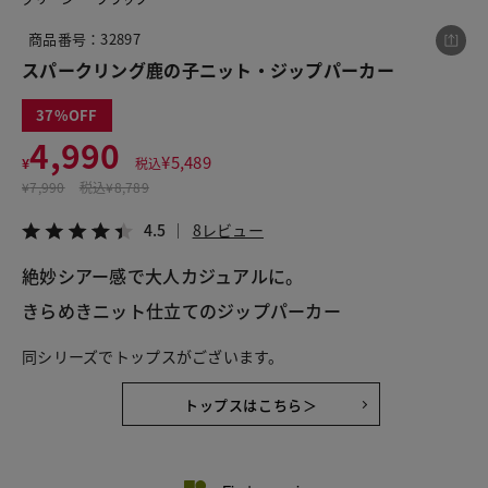
商品番号：32897
スパークリング鹿の子ニット・ジップパーカー
この商品をシェアする
37
4,990
スパークリング鹿の子ニット・ジップパーカー
¥
5,489
¥
税込
¥4,990
税込¥5,489
¥
7,990
税込
¥8,789
4.5
8レビュー
4.5
8レビュー
絶妙シアー感で大人カジュアルに。
きらめきニット仕立てのジップパーカー
LINE
X
メール
同シリーズでトップスがございます。
トップスはこちら＞