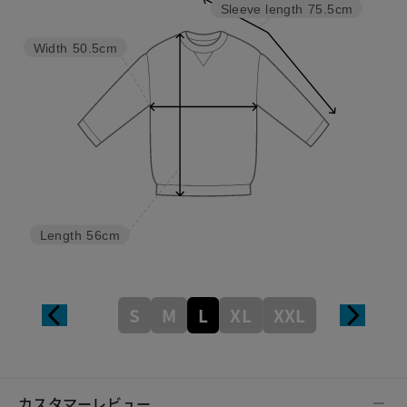
Sleeve length
75.5cm
Width
50.5cm
Length
56cm
S
M
L
XL
XXL
カスタマーレビュー