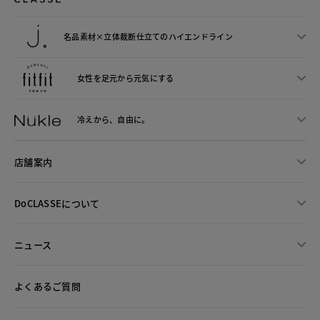
名品素材×立体裁断仕立ての
ハイエンドライン
女性を足元から
元気にする
冷えから、
自由に。
店舗案内
DoCLASSEについて
ニュース
よくあるご質問