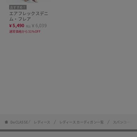
おすすめ！
エアフレックスデニ
ム・フレア
¥
5,490
￥6,039
税込
通常価格から31%OFF
DoCLASSE
レディース
レディース カーディガン一覧
スパンコールド