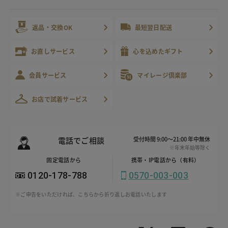
返品・交換OK
最短翌日配送
お直しサービス
心を込めたギフト
会員サービス
マイレージ倶楽部
お店で試着サービス
電話でご相談
受付時間 9:00～21:00 年中無休
※年末年始等除く
固定電話から
携帯・IP電話から（有料）
0120-178-788
0570-003-003
※ご申告をいただければ、こちらから折り返しお電話いたします