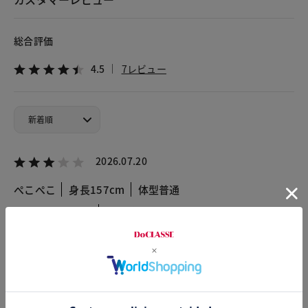
総合評価
4.5
7レビュー
2026.07.20
ぺこぺこ
身長157cm
体型普通
カラー：ネイビー
サイズ：M
思ったより生地は厚かったです。といっても薄いのですが。ラ
メがおしゃれでネイビーは場所も選ばす着用できそうです。
2026.06.21