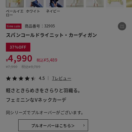
ペールイエ
ホワイト
ネイビー
ロー
この商品をシェアする
商品番号：32905
time sale
スパンコールドライニット・カーディガン
スパンコールドライニット・カーディガン
¥4,990
税込¥5,489
37
4.5
7レビュー
4,990
¥
5,489
¥
税込
¥
7,990
税込
¥8,789
4.5
7レビュー
LINE
X
メール
軽さときらめきをさらりと羽織る。
フェミニンなVネックカーデ
同シリーズでプルオーバーがございます。
プルオーバーはこちら＞