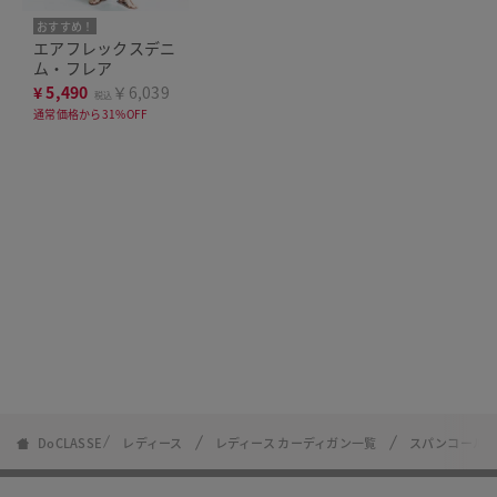
おすすめ！
エアフレックスデニ
ム・フレア
¥
5,490
￥6,039
税込
通常価格から31%OFF
DoCLASSE
レディース
レディース カーディガン一覧
スパンコールド