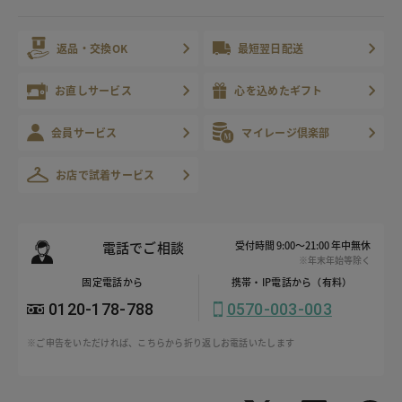
返品・交換OK
最短翌日配送
お直しサービス
心を込めたギフト
会員サービス
マイレージ倶楽部
お店で試着サービス
電話でご相談
受付時間 9:00～21:00 年中無休
※年末年始等除く
固定電話から
携帯・IP電話から（有料）
0120-178-788
0570-003-003
※ご申告をいただければ、こちらから折り返しお電話いたします