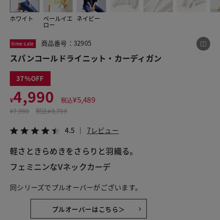
ホワイト
ペールイエ
ネイビー
ロー
この商品をシェアする
商品番号：32905
time sale
スパンコールドライニット・カーディガン
スパンコールドライニット・カーディガン
¥4,990
税込¥5,489
37
4.5
7レビュー
4,990
¥
5,489
¥
税込
¥
7,990
税込
¥8,789
4.5
7レビュー
LINE
X
メール
軽さときらめきをさらりと羽織る。
フェミニンなVネックカーデ
同シリーズでプルオーバーがございます。
プルオーバーはこちら＞