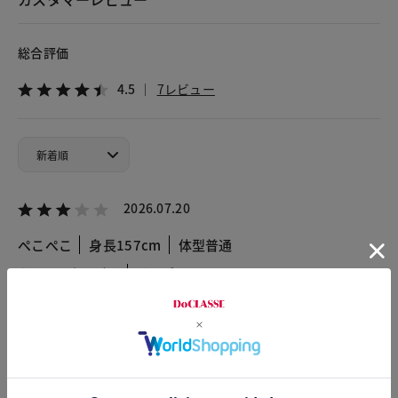
総合評価
4.5
7レビュー
2026.07.20
ぺこぺこ
身長157cm
体型普通
カラー：ネイビー
サイズ：M
思ったより生地は厚かったです。といっても薄いのですが。ラ
メがおしゃれでネイビーは場所も選ばす着用できそうです。
2026.06.21