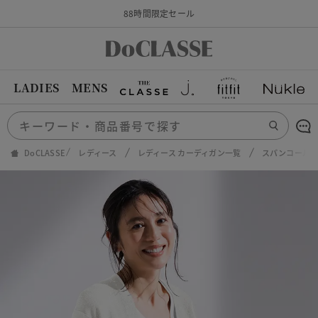
88時間限定セール
LADIES
MENS
DoCLASSE
レディース
レディース カーディガン一覧
スパンコールド