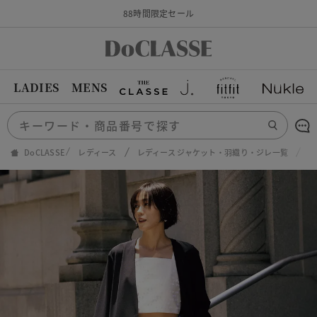
88時間限定セール
LADIES
MENS
DoCLASSE
レディース
レディース ジャケット・羽織り・ジレ一覧
S