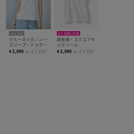
new! DoT
まとめ買い対象
まとめ買い対象
クルーネック／ノー
超長綿・スクエアキ
スリーブ・ドゥクラ
ャミソール
ッセTシャツ
¥
2,990
￥3,289
¥
2,990
￥3,289
税込
税込