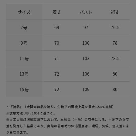
サイズ
着丈
バスト
裄丈
7号
69
97
76.5
9号
70
100
78
11号
71
103
78.5
13号
72
106
80
15号
72
109
80
・「遮熱」（太陽光の熱を遮り、生地下の温度上昇を最大12.3℃抑制）
※試験方法 JIS L 1951に基づく。
※人工太陽灯照射環境下において、本製品（生地）の有無による、生地下の温度
差を測定した結果であり、実際の着用時の体感温度は、環境、気候、個人差によ
り異なります。