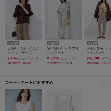
洗濯機可
洗濯機可
洗濯機可
SARARI Air・ベルス
SARARI Air・ダブル
SARARI Air
リーブブラウス
ジャケット
ードパンツ
¥
3,490
￥3,839
¥
7,990
￥8,789
¥
4,790
￥5,
税込
税込
税込
通常価格から18%OFF
通常価格から20%OFF
通常価格から9%OFF
コーディネートにおすすめ