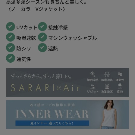
高温多湿シーズンもきちんと美しく。
〈ノーカラーVジャケット〉
 UVカット
 接触冷感
 吸湿速乾
 マシンウォッシャブル
 防シワ
 遮熱
 通気性