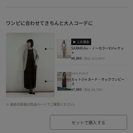
ワンピに合わせてきちんと大人コーデに
▶ この商品
SARARI Air・ノーカラーVジャケッ
ト
¥9,990
（税込 ¥10,989）
ONE PIECE
カットジャカード・サックワンピー
ス
¥7,990
（税込 ¥8,789）
※ 最新の価格は商品ページでご確認ください。
セットで購入する