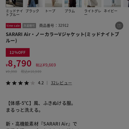
ミッドナイ
ブラック
トープ
プラム
ライトグレ
ネイビー
トブルー
ー
この商品をシェアする
商品番号：32912
time sale
洗濯機可
SARARI Air・ノーカラーVジャケット(ミッドナイトブ
SARARI Air・ノーカラーVジャケット
ルー)
¥8,790
税込¥9,669
4.2
32レビュー
12
8,790
¥
9,669
¥
税込
¥
9,990
税込
¥10,989
4.2
32レビュー
LINE
X
メール
【体感-5℃】風、ふきぬける服。
まるっと洗える。
新・高機能素材『SARARI Air』で