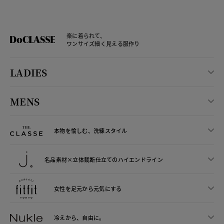
楽に着られて、
ワンサイズ細く見える服作り
LADIES
MENS
本物を愉しむ、洗練スタイル
名品素材×立体裁断仕立ての
ハイエンドライン
女性を足元から
元気にする
冷えから、
自由に。