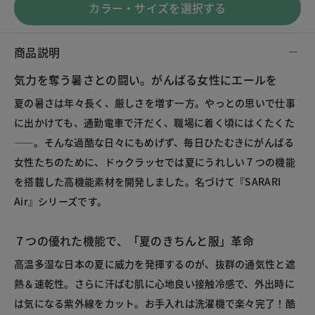
カラー・サイズを選択する
商品説明
気力を奪う暑さとの闘い。がんばる女性にエールを
夏の暑さは年々長く、厳しさを増す一方。やっとの思いで仕事
に出かけても、通勤電車で汗だく、職場に着く頃にはくたくた
――。そんな過酷な日々にもめげず、毎日ひたむきにがんばる
女性たちのために、ドゥクラッセでは夏にうれしい７つの機能
を搭載した高機能素材を開発しました。名づけて『SARARI
Air』シリーズです。
７つの優れた機能で、「夏のきちんと服」革命
高温多湿な日本の夏に威力を発揮するのが、抜群の通気性と遮
熱＆速乾性。さらに汗ばむ肌に心地良い接触冷感で、外出時に
は気になる紫外線をカット。お手入れは洗濯機で楽々完了！酷