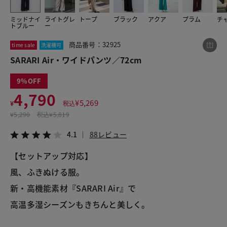
ミッドナイ
ライトグレ
トープ
ブラック
アクア
プラム
チ
トブルー
ー
この商品をシェアする
商品番号：32925
time sale
洗濯機可
SARARI Air・ワイドパンツ／72cm
SARARI Air・ワイドパンツ／72cm
¥4,790
税込¥5,269
9
4.1
88レビュー
4,790
¥
5,269
¥
税込
¥
5,290
税込
¥5,819
4.1
88レビュー
LINE
X
メール
【セットアップ対応】
風、ふきぬける服。
新・高機能素材『SARARI Air』で
高温多湿シーズンもきちんと美しく。