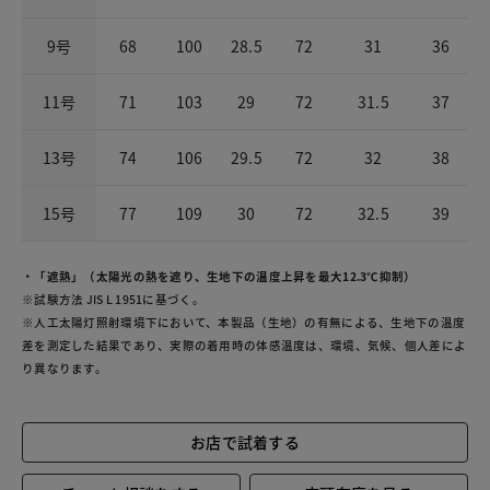
9号
68
100
28.5
72
31
36
11号
71
103
29
72
31.5
37
13号
74
106
29.5
72
32
38
15号
77
109
30
72
32.5
39
・「遮熱」（太陽光の熱を遮り、生地下の温度上昇を最大12.3℃抑制）
※試験方法 JIS L 1951に基づく。
※人工太陽灯照射環境下において、本製品（生地）の有無による、生地下の温度
差を測定した結果であり、実際の着用時の体感温度は、環境、気候、個人差によ
り異なります。
お店で試着する