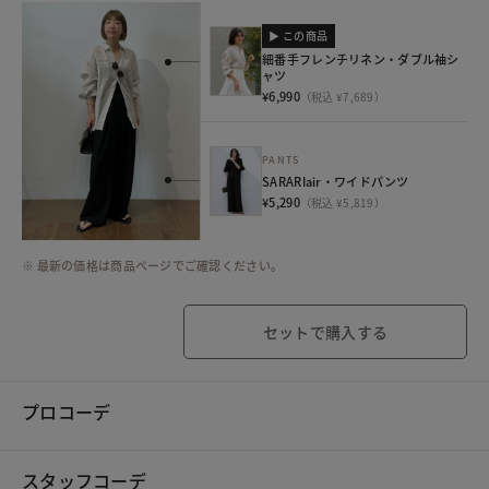
▶ この商品
細番手フレンチリネン・ダブル袖シ
ャツ
¥6,990
（税込 ¥7,689）
PANTS
SARARIair・ワイドパンツ
¥5,290
（税込 ¥5,819）
※ 最新の価格は商品ページでご確認ください。
セットで購入する
プロコーデ
スタッフコーデ