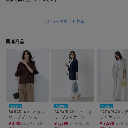
レビューをもっと見る
関連商品
洗濯機可
洗濯機可
洗濯機可
SARARI Air・ベルス
SARARI Air・ノーカ
SARARI Air
リーブブラウス
ラーVジャケット
ジャケット
¥
3,490
￥3,839
¥
8,790
￥9,669
¥
7,990
￥8,
税込
税込
税込