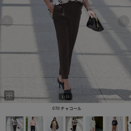
1
|
52
070 チャコール
1
52