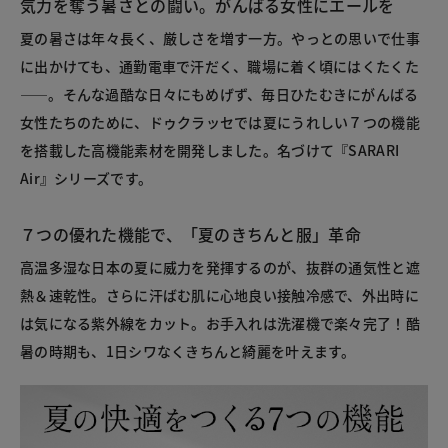
気力を奪う暑さとの闘い。がんばる女性にエールを
夏の暑さは年々長く、厳しさを増す一方。やっとの思いで仕事
に出かけても、通勤電車で汗だく、職場に着く頃にはくたくた
――。そんな過酷な日々にもめげず、毎日ひたむきにがんばる
女性たちのために、ドゥクラッセでは夏にうれしい７つの機能
を搭載した高機能素材を開発しました。名づけて『SARARI
Air』シリーズです。
７つの優れた機能で、「夏のきちんと服」革命
高温多湿な日本の夏に威力を発揮するのが、抜群の通気性と遮
熱＆速乾性。さらに汗ばむ肌に心地良い接触冷感で、外出時に
は気になる紫外線をカット。お手入れは洗濯機で楽々完了！酷
暑の時期も、1日シワなくきちんと綺麗を叶えます。