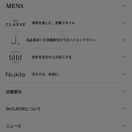
MENS
本物を愉しむ、洗練スタイル
名品素材×立体裁断仕立ての
ハイエンドライン
女性を足元から
元気にする
冷えから、
自由に。
店舗案内
DoCLASSEについて
ニュース