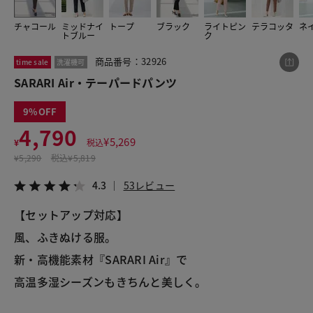
チャコール
ミッドナイ
トープ
ブラック
ライトピン
テラコッタ
ネ
トブルー
ク
この商品をシェアする
商品番号：32926
time sale
洗濯機可
SARARI Air・テーパードパンツ
SARARI Air・テーパードパンツ
¥4,790
税込¥5,269
9
4.3
53レビュー
4,790
¥
5,269
¥
税込
¥
5,290
税込
¥5,819
4.3
53レビュー
LINE
X
メール
【セットアップ対応】
風、ふきぬける服。
新・高機能素材『SARARI Air』で
高温多湿シーズンもきちんと美しく。