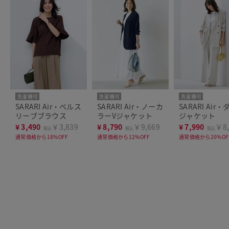
洗濯機可
洗濯機可
洗濯機可
SARARI Air・ベルス
SARARI Air・ノーカ
SARARI Air
リーブブラウス
ラーVジャケット
ジャケット
¥
3,490
￥3,839
¥
8,790
￥9,669
¥
7,990
￥8,
税込
税込
税込
通常価格から18%OFF
通常価格から12%OFF
通常価格から20%OF