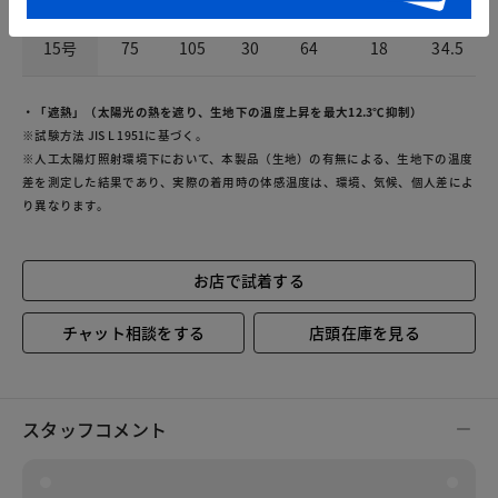
15号
75
105
30
64
18
34.5
・「遮熱」（太陽光の熱を遮り、生地下の温度上昇を最大12.3℃抑制）
※試験方法 JIS L 1951に基づく。
※人工太陽灯照射環境下において、本製品（生地）の有無による、生地下の温度
差を測定した結果であり、実際の着用時の体感温度は、環境、気候、個人差によ
り異なります。
お店で試着する
チャット相談をする
店頭在庫を見る
スタッフコメント