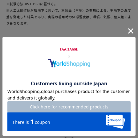
※試験方法 JIS L 1951に基づく。
※人工太陽灯照射環境下において、本製品（生地）の有無による、生地下の温度
差を測定した結果であり、実際の着用時の体感温度は、環境、気候、個人差によ
り異なります。
お店で試着する
チャット相談をする
店頭在庫を見る
Check the recommended size
Try this item on