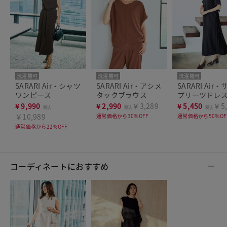
洗濯機可
洗濯機可
洗濯機可
SARARI Air・シャツ
SARARI Air・アシメ
SARARI Air
ワンピース
タックブラウス
プリーツドレ
¥
9,990
¥
2,990
￥3,289
¥
5,450
￥5,
税込
税込
税込
￥10,989
通常価格から30%OFF
通常価格から50%OF
通常価格から22%OFF
コーディネートにおすすめ