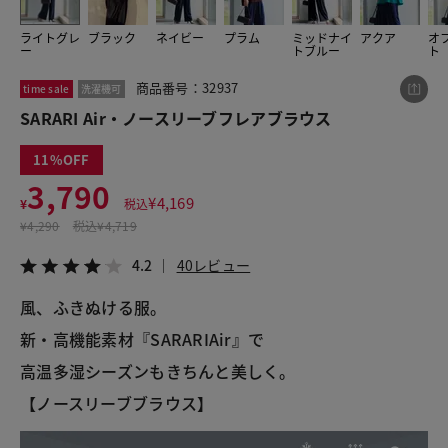
ライトグレ
ブラック
ネイビー
プラム
ミッドナイ
アクア
オ
ー
トブルー
ト
この商品をシェアする
商品番号：32937
time sale
洗濯機可
SARARI Air・ノースリーブフレアブラウス
SARARI Air・ノースリーブフレアブラウス
¥3,790
税込¥4,169
11
4.2
40レビュー
3,790
¥
4,169
¥
税込
¥
4,290
税込
¥4,719
4.2
40レビュー
LINE
X
メール
風、ふきぬける服。
新・高機能素材『SARARIAir』で
高温多湿シーズンもきちんと美しく。
【ノースリーブブラウス】