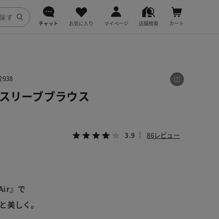
チャット
お気に入り
マイページ
店舗検索
カート
DoCLASSE
j.
938
・ベルスリーブブラウス
fitfit
3.9
86レビュー
Air』で
と美しく。