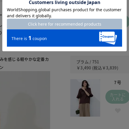
7号
ーブブラウス
カートに
入れる
したＴブラウス。袖口にタ
り華奢に見せてくれます。
青みを感じる軽やかな定番カ
プラム / 751
ン
￥3,490
(税込
￥3,839
)
7号
カートに
入れる