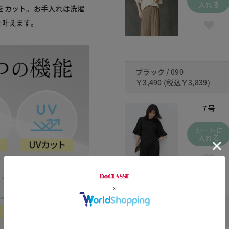
入れる
をカット。お手入れは洗濯
を叶えます。
ブラック / 090
￥3,490
(税込
￥3,839
)
7号
カートに
入れる
ライトピンク / 311
￥3,490
(税込
￥3,839
)