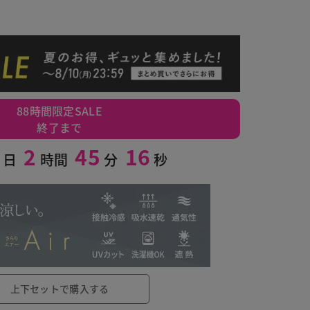
88時間限定SALE
終了まで
2
45
15
日
時間
分
秒
オフホワイト
上下セットで購入する