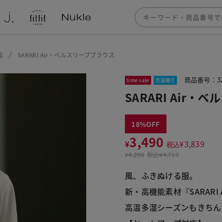
覧
SARARI Air・ベルスリーブブラウス
商品番号：32
time sale
洗濯機可
SARARI Air
18
3,490
¥
¥
3,839
税込
¥
4,290
税込
¥4,719
風、ふきぬける服。
新・高機能素材『SARARI 
高温多湿シーズンもきちん