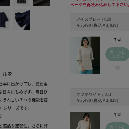
ページを再読み込みして下さい
アイスグレー / 020
￥3,490
(税込
￥3,839
)
7号
カートに
入れる
ールを
仕事に出かけても、通勤電
な日々にもめげず、毎日ひ
オフホワイト / 011
にうれしい７つの機能を搭
￥3,490
(税込
￥3,839
)
r』シリーズです。
7号
命
と遮熱＆速乾性。さらに汗
カートに